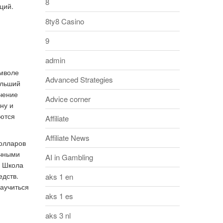
8
ций.
8ty8 Casino
9
admin
имволе
Advanced Strategies
ольший
чение
Advice corner
ну и
аются
Affiliate
Affiliate News
долларов
очными
AI in Gambling
. Школа
едств.
aks 1 en
аучиться
aks 1 es
aks 3 nl