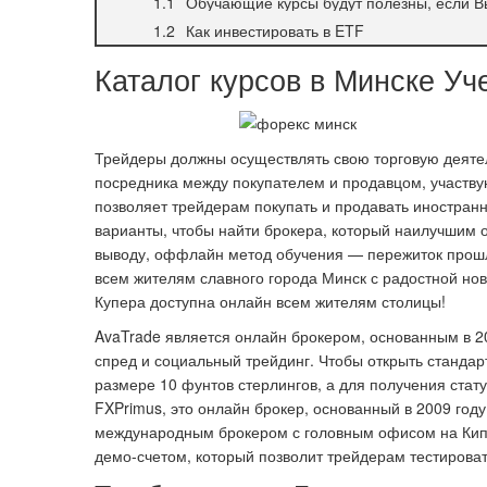
Обучающие курсы будут полезны, если Вы
Как инвестировать в ETF
Каталог курсов в Минске Уч
Трейдеры должны осуществлять свою торговую деятел
посредника между покупателем и продавцом, участву
позволяет трейдерам покупать и продавать иностран
варианты, чтобы найти брокера, который наилучшим 
выводу, оффлайн метод обучения — пережиток прошло
всем жителям славного города Минск с радостной нов
Купера доступна онлайн всем жителям столицы!
AvaTrade является онлайн брокером, основанным в 2
спред и социальный трейдинг. Чтобы открыть станда
размере 10 фунтов стерлингов, а для получения стату
FXPrimus, это онлайн брокер, основанный в 2009 год
международным брокером с головным офисом на Кип
демо-счетом, который позволит трейдерам тестироват