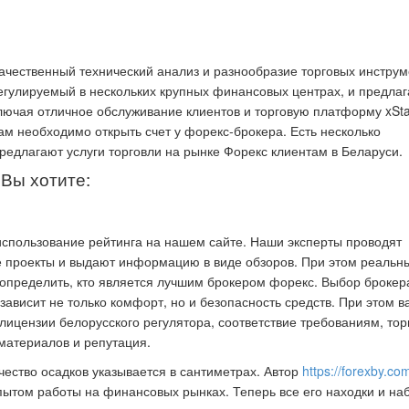
качественный технический анализ и разнообразие торговых инструм
регулируемый в нескольких крупных финансовых центрах, и предл
ючая отличное обслуживание клиентов и торговую платформу xStat
ам необходимо открыть счет у форекс-брокера. Есть несколько
редлагают услуги торговли на рынке Форекс клиентам в Беларуси.
Вы хотите:
использование рейтинга на нашем сайте. Наши эксперты проводят
е проекты и выдают информацию в виде обзоров. При этом реальн
 определить, кто является лучшим брокером форекс. Выбор брокер
зависит не только комфорт, но и безопасность средств. При этом в
лицензии белорусского регулятора, соответствие требованиям, то
материалов и репутация.
чество осадков указывается в сантиметрах. Автор
https://forexby.co
пытом работы на финансовых рынках. Теперь все его находки и н