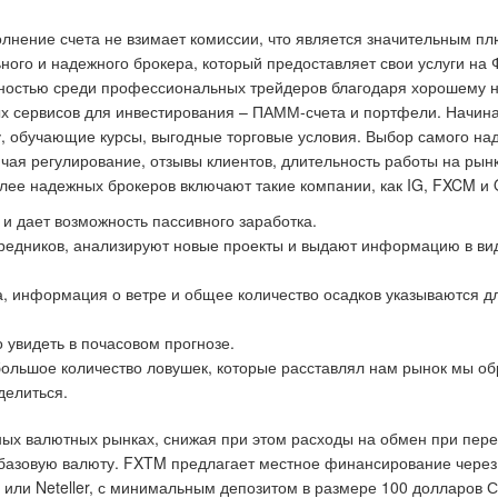
олнение счета не взимает комиссии, что является значительным п
ого и надежного брокера, который предоставляет свои услуги на 
ярностью среди профессиональных трейдеров благодаря хорошему 
ных сервисов для инвестирования – ПАММ-счета и портфели. Начи
, обучающие курсы, выгодные торговые условия. Выбор самого на
ючая регулирование, отзывы клиентов, длительность работы на рын
олее надежных брокеров включают такие компании, как IG, FXCM и 
и дает возможность пассивного заработка.
редников, анализируют новые проекты и выдают информацию в ви
а, информация о ветре и общее количество осадков указываются дл
 увидеть в почасовом прогнозе.
 большое количество ловушек, которые расставлял нам рынок мы о
делиться.
чных валютных рынках, снижая при этом расходы на обмен при пер
 базовую валюту. FXTM предлагает местное финансирование через
 или Neteller, с минимальным депозитом в размере 100 долларов 