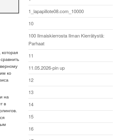
1_lapapillote08.com_10000
10
100 Ilmaiskierrosta Ilman Kierrätystä:
Parhaat
 которая
11
 сравнить
 верному
11.05.2026-pin up
им ко
риса
12
13
и на
т в
14
рлингов.
15
тся
ным
16