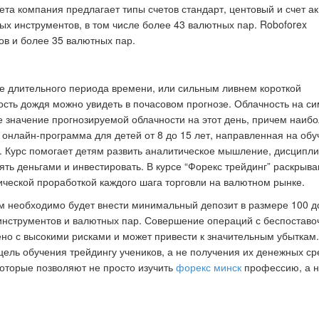
ета компания предлагает типы счетов стандарт, центовый и счет ак
ых инструментов, в том числе более 43 валютных пар. Roboforex
ов и более 35 валютных пар.
е длительного периода времени, или сильным ливнем короткой
ость дождя можно увидеть в почасовом прогнозе. Облачность на с
е значение прогнозируемой облачности на этот день, причем наиб
 онлайн-программа для детей от 8 до 15 лет, направленная на обу
. Курс помогает детям развить аналитическое мышление, дисципли
ять деньгами и инвестировать. В курсе “Форекс трейдинг” раскрыв
ической проработкой каждого шага торговли на валютном рынке.
рам необходимо будет внести минимальный депозит в размере 100 
 инструментов и валютных пар. Совершение операций с беспостав
 с высокими рисками и может привести к значительным убыткам
цель обучения трейдингу учеников, а не получения их денежных ср
которые позволяют не просто изучить
форекс минск
профессию, а н