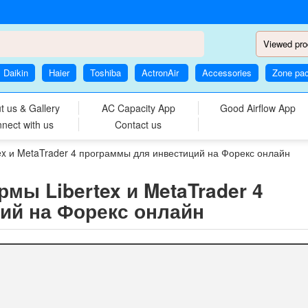
Viewed pro
Daikin
Haier
Toshiba
ActronAir
Accessories
Zone pa
t us & Gallery
AC Capacity App
Good Airflow App
nect with us
Contact us
x и MetaTrader 4 программы для инвестиций на Форекс онлайн
ы Libertex и MetaTrader 4
ий на Форекс онлайн