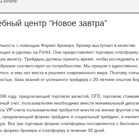
 хотите:
ебный центр “Новое завтра”
ьность с помощью Форекс брокера. Брокер выступает в качестве
ющих в сделках на Forex. Они предоставляют торговую платформу,
ную валюту. Трейдеры должны принять время, чтобы исследовать и
образом соответствует их потребностям. Мы пришли к единственно
го, и ему нет места в реалиях современного мира. Поэтому спеш
остью, база знаний от успешного трейдера с 20-летним опытом Бо
006 году, предлагающий торговлю валютой, CFD, торговлю ставкам
ртный счет, пользователям необходимо внести минимальный депози
са VIP-счета пользователям требуется внести не менее фунтов сте
у, предлагающий форекс-трейдинг и социальный трейдинг, и являе
ре. Все три торговые форекс-платформы поставляются с бесплат
ь форекс-брокера и платформу в течение 30 дней.