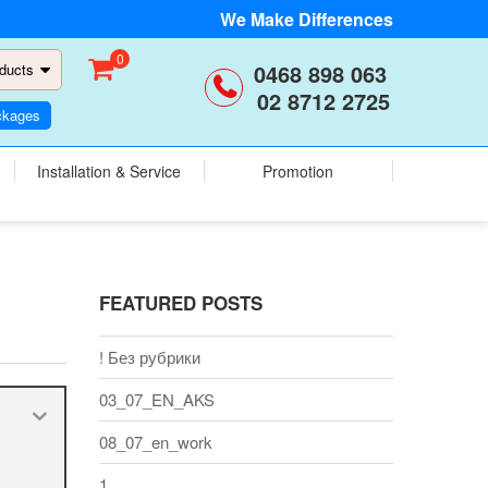
We Make Differences
0
0468 898 063
ducts
02 8712 2725
ckages
Installation & Service
Promotion
FEATURED POSTS
! Без рубрики
03_07_EN_AKS
08_07_en_work
1