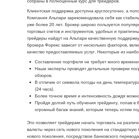
собраны в полноценный курс для трейдеров.
Клиентская поддержка доступна круглосуточно, а поп
Компания Альпари зарекомендовала себя как стабильн
уже более 20 лет. Брокер широко пользуется попул
торговых счетов и инструментов, удобных и практич
трейдеры найдут на Альпари качественную поддержку
брокера Форекс зависит от нескольких факторов, вкл
качество предоставляемых услуг. Некоторые из наиб
Составление портфеля не требует много времени 
Наши эксперты проводят детальные проверки пос
обзоров.
В отличие от символа погоды на день температур
(24 часа).
Более точное время и интенсивность дождя можно
Пройдя долгий путь обучения трейдингу, попав в
огромный багаж знаний, которым теперь хотим по
Это позволяет трейдерам начать торговать на разли
валюты через сеть нового поколения на стандартную
нового поколения, посредством банковского перевода