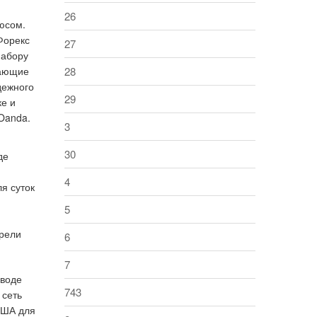
26
люсом.
Форекс
27
набору
нающие
28
дежного
29
ке и
Oanda.
3
30
де
4
я суток
5
брели
6
7
еводе
743
 сеть
США для