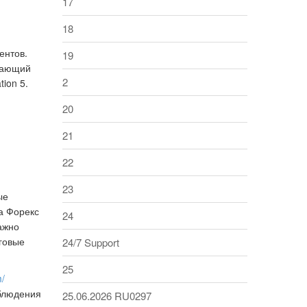
17
18
ентов.
19
агающий
2
ion 5.
20
21
22
23
ые
а Форекс
24
ажно
рговые
24/7 Support
25
m/
аблюдения
25.06.2026 RU0297