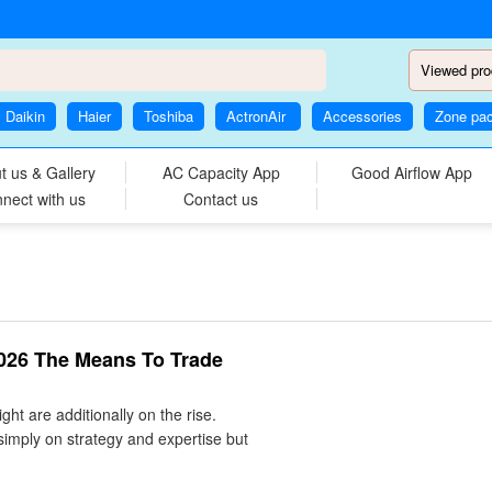
Viewed pro
Daikin
Haier
Toshiba
ActronAir
Accessories
Zone pa
t us & Gallery
AC Capacity App
Good Airflow App
nect with us
Contact us
2026 The Means To Trade
ht are additionally on the rise.
 simply on strategy and expertise but