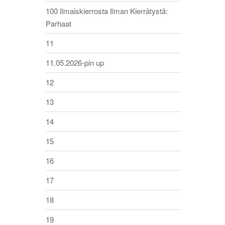
100 Ilmaiskierrosta Ilman Kierrätystä:
Parhaat
11
11.05.2026-pin up
12
13
14
15
16
17
18
19