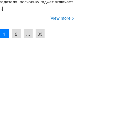
дателя, поскольку гаджет включает
…]
View more >
1
2
…
33