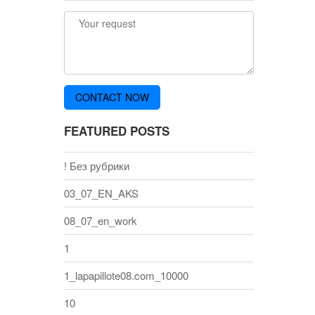
FEATURED POSTS
! Без рубрики
03_07_EN_AKS
08_07_en_work
1
1_lapapillote08.com_10000
10