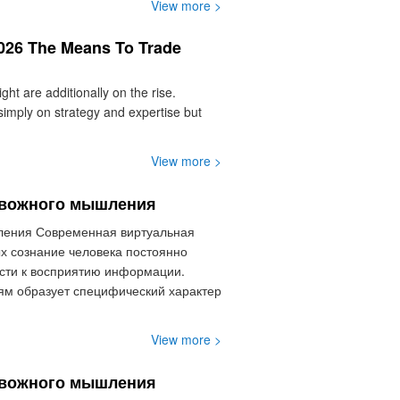
View more >
2026 The Means To Trade
ht are additionally on the rise.
 simply on strategy and expertise but
View more >
ревожного мышления
шления Современная виртуальная
ых сознание человека постоянно
сти к восприятию информации.
ям образует специфический характер
View more >
ревожного мышления