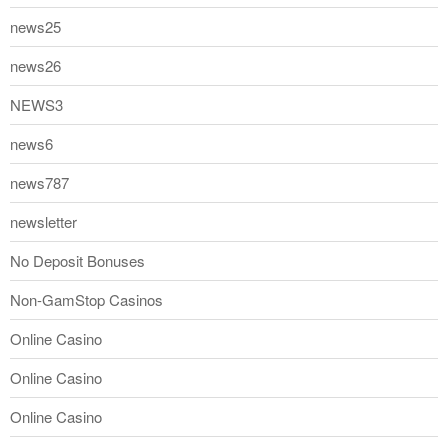
news25
news26
NEWS3
news6
news787
newsletter
No Deposit Bonuses
Non-GamStop Casinos
Online Casino
Online Casino
Online Casino