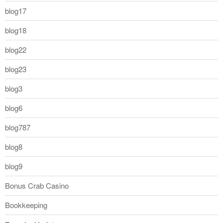
blog17
blog18
blog22
blog23
blog3
blog6
blog787
blog8
blog9
Bonus Crab Casino
Bookkeeping