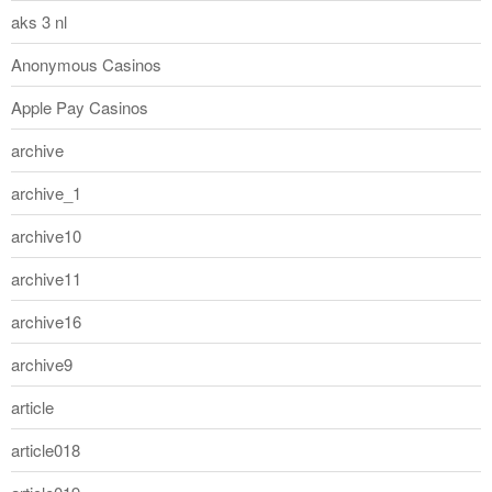
aks 3 nl
Anonymous Casinos
Apple Pay Casinos
archive
archive_1
archive10
archive11
archive16
archive9
article
article018