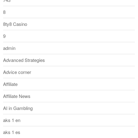
8
8ty8 Casino
9
admin
Advanced Strategies
Advice corner
Affiliate
Affiliate News
AI in Gambling
aks 1 en
aks 1 es