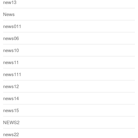
new13
News
news011
news06
news10
news11
news111
news12
news14
news15
NEWS2
news22