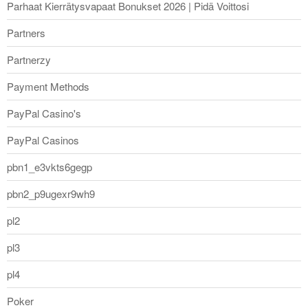
Parhaat Kierrätysvapaat Bonukset 2026 | Pidä Voittosi
Partners
Partnerzy
Payment Methods
PayPal Casino's
PayPal Casinos
pbn1_e3vkts6gegp
pbn2_p9ugexr9wh9
pl2
pl3
pl4
Poker