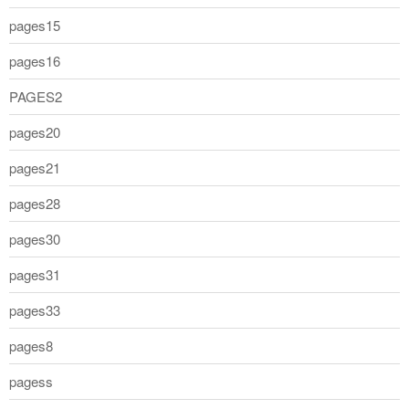
pages15
pages16
PAGES2
pages20
pages21
pages28
pages30
pages31
pages33
pages8
pagess