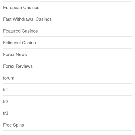
European Casinos
Fast Withdrawal Casinos
Featured Casinos
Felicebet Casino
Forex News
Forex Reviews
forum
fr1
fr2
fr3
Free Spins