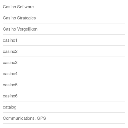
Casino Software
Casino Strategies
Casino Vergelijken
casino1
casino2
casino3
casino4
casino5
casino6
catalog
Communications, GPS