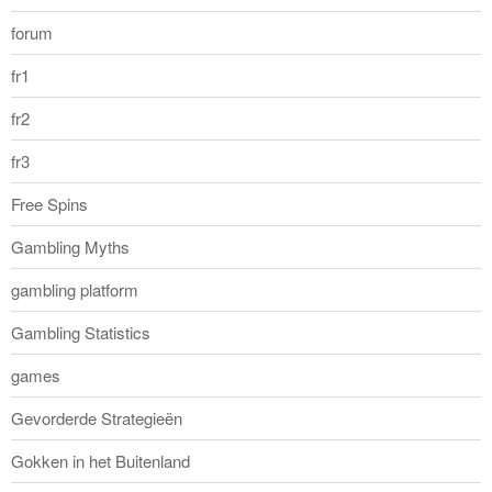
forum
fr1
fr2
fr3
Free Spins
Gambling Myths
gambling platform
Gambling Statistics
games
Gevorderde Strategieën
Gokken in het Buitenland