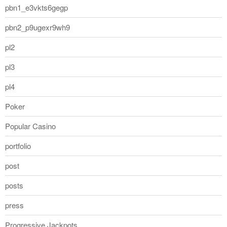
pbn1_e3vkts6gegp
pbn2_p9ugexr9wh9
pl2
pl3
pl4
Poker
Popular Casino
portfolio
post
posts
press
Progressive Jackpots