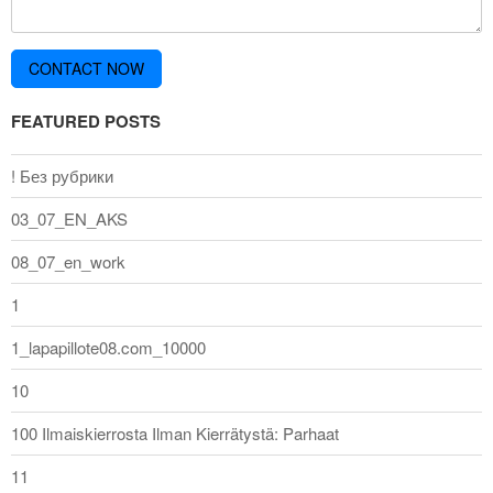
FEATURED POSTS
! Без рубрики
03_07_EN_AKS
08_07_en_work
1
1_lapapillote08.com_10000
10
100 Ilmaiskierrosta Ilman Kierrätystä: Parhaat
11