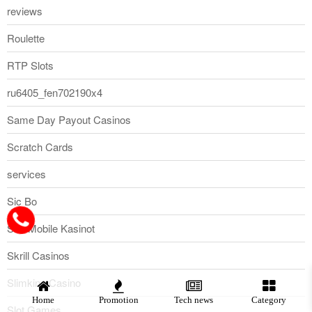
reviews
Roulette
RTP Slots
ru6405_fen702190x4
Same Day Payout Casinos
Scratch Cards
services
Sic Bo
Siru Mobile Kasinot
Skrill Casinos
Slimking Casino
Home
Promotion
Tech news
Category
Slot Games