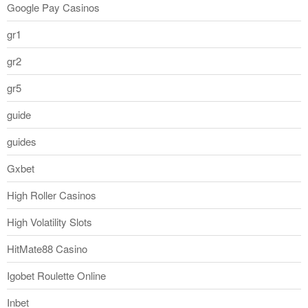
Google Pay Casinos
gr1
gr2
gr5
guide
guides
Gxbet
High Roller Casinos
High Volatility Slots
HitMate88 Casino
Igobet Roulette Online
Inbet