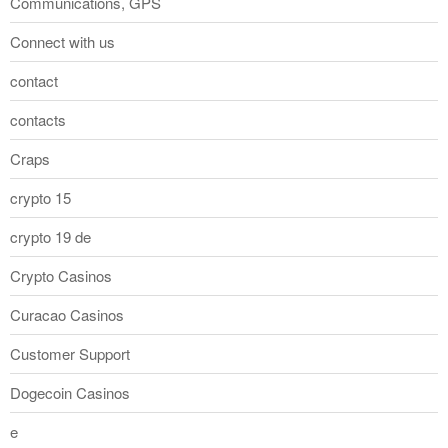
Communications, GPS
Connect with us
contact
contacts
Craps
crypto 15
crypto 19 de
Crypto Casinos
Curacao Casinos
Customer Support
Dogecoin Casinos
e