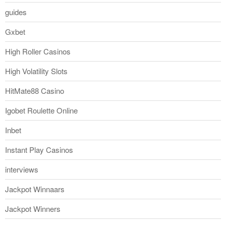
guides
Gxbet
High Roller Casinos
High Volatility Slots
HitMate88 Casino
Igobet Roulette Online
Inbet
Instant Play Casinos
interviews
Jackpot Winnaars
Jackpot Winners