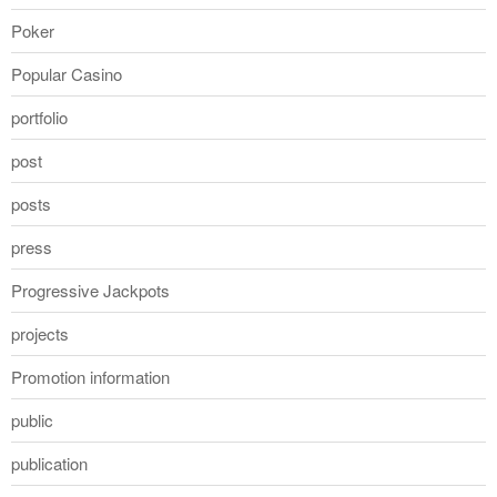
Poker
Popular Casino
portfolio
post
posts
press
Progressive Jackpots
projects
Promotion information
public
publication