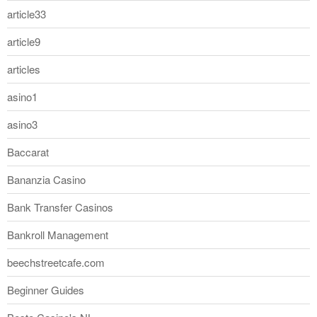
article33
article9
articles
asino1
asino3
Baccarat
Bananzia Casino
Bank Transfer Casinos
Bankroll Management
beechstreetcafe.com
Beginner Guides