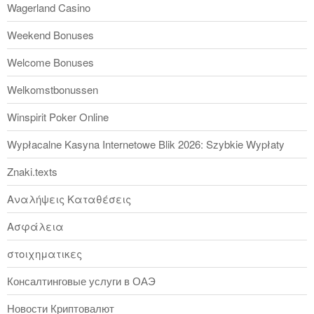
Wagerland Casino
Weekend Bonuses
Welcome Bonuses
Welkomstbonussen
Winspirit Poker Online
Wypłacalne Kasyna Internetowe Blik 2026: Szybkie Wypłaty
Znaki.texts
Αναλήψεις Καταθέσεις
Ασφάλεια
στοιχηματικες
Консалтинговые услуги в ОАЭ
Новости Криптовалют