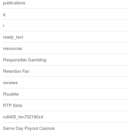
publications
q
r
ready_text
resources
Responsible Gambling
Retention Fan
reviews
Roulette
RTP Slots
ru6405_fen702190x4
Same Day Payout Casinos