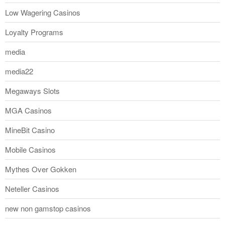
Low Wagering Casinos
Loyalty Programs
media
media22
Megaways Slots
MGA Casinos
MineBit Casino
Mobile Casinos
Mythes Over Gokken
Neteller Casinos
new non gamstop casinos