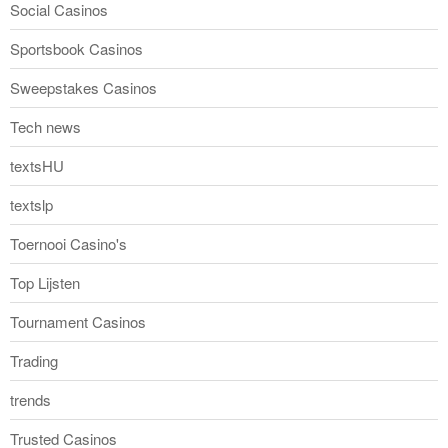
Social Casinos
Sportsbook Casinos
Sweepstakes Casinos
Tech news
textsHU
textslp
Toernooi Casino's
Top Lijsten
Tournament Casinos
Trading
trends
Trusted Casinos