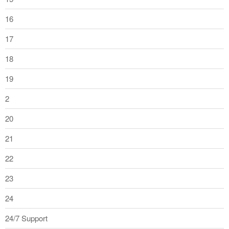
16
17
18
19
2
20
21
22
23
24
24/7 Support