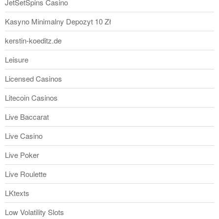
JetSetSpins Casino
Kasyno Minimalny Depozyt 10 Zł
kerstin-koeditz.de
Leisure
Licensed Casinos
Litecoin Casinos
Live Baccarat
Live Casino
Live Poker
Live Roulette
LKtexts
Low Volatility Slots