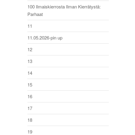
100 Ilmaiskierrosta Ilman Kierrätystä:
Parhaat
11
11.05.2026-pin up
12
13
14
15
16
17
18
19