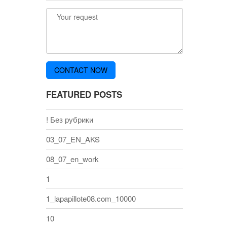
FEATURED POSTS
! Без рубрики
03_07_EN_AKS
08_07_en_work
1
1_lapapillote08.com_10000
10