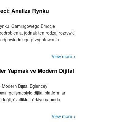
eci: Analiza Rynku
 Rynku iGamingowego Emocje
odrobienia, jednak ten rodzaj rozrywki
 odpowiedniego przygotowania.
View more >
ler Yapmak ve Modern Dijital
Modern Dijital Eğlenceyi
ın gelişmesiyle dijital platformlar
eğil, özellikle Türkiye çapında
View more >