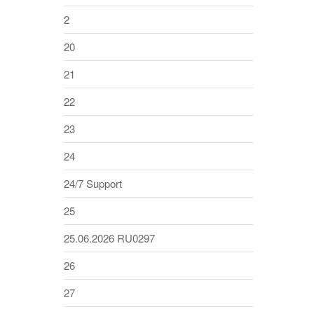
2
20
21
22
23
24
24/7 Support
25
25.06.2026 RU0297
26
27