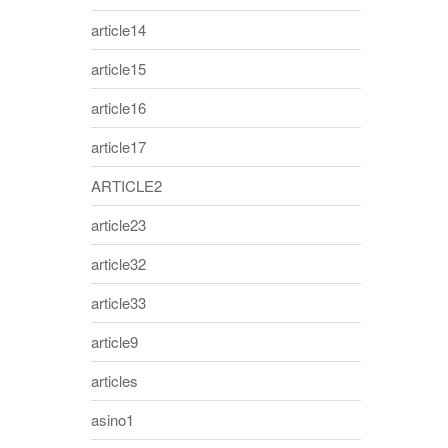
article14
article15
article16
article17
ARTICLE2
article23
article32
article33
article9
articles
asino1