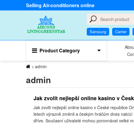
Selling Air-conditioners online
Samsung
Carrier
Abou
Product Category
Con
>
admin
admin
Jak zvolit nejlepší online kasino v Čes
Jak zvolit nejlepší online kasino v České republice 
letech výrazně změnil a českým hráčům dnes nabízí 
dříve. Současní uživatelé mohou porovnávat velké mn