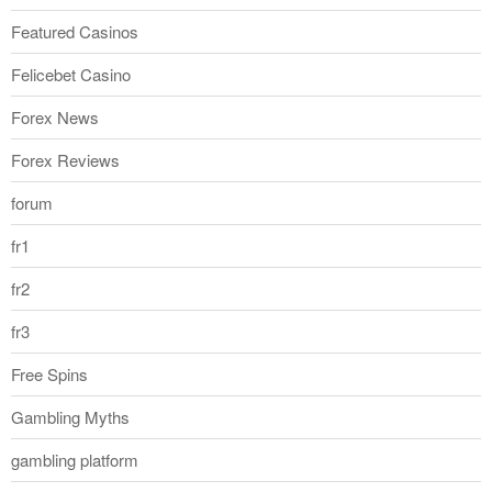
Featured Casinos
Felicebet Casino
Forex News
Forex Reviews
forum
fr1
fr2
fr3
Free Spins
Gambling Myths
gambling platform