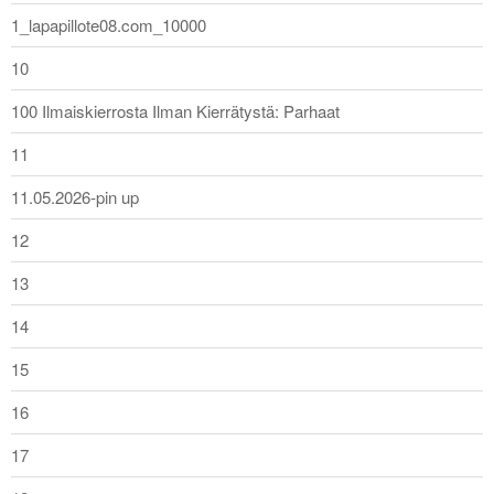
1_lapapillote08.com_10000
10
100 Ilmaiskierrosta Ilman Kierrätystä: Parhaat
11
11.05.2026-pin up
12
13
14
15
16
17