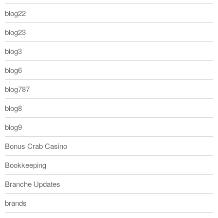
blog22
blog23
blog3
blog6
blog787
blog8
blog9
Bonus Crab Casino
Bookkeeping
Branche Updates
brands