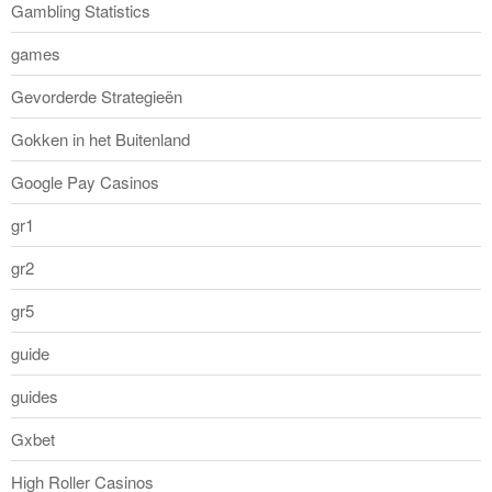
Gambling Statistics
games
Gevorderde Strategieën
Gokken in het Buitenland
Google Pay Casinos
gr1
gr2
gr5
guide
guides
Gxbet
High Roller Casinos