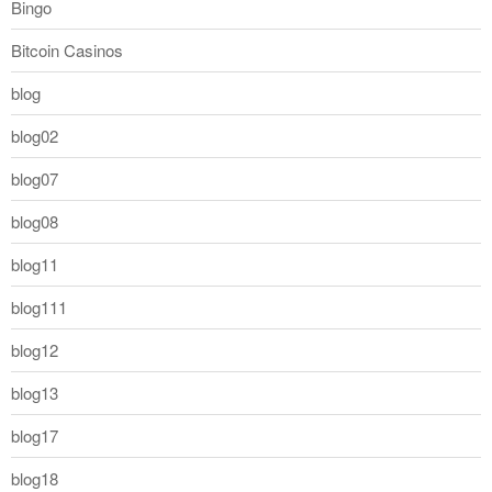
Bingo
Bitcoin Casinos
blog
blog02
blog07
blog08
blog11
blog111
blog12
blog13
blog17
blog18