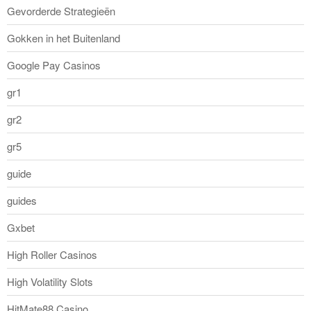
Gevorderde Strategieën
Gokken in het Buitenland
Google Pay Casinos
gr1
gr2
gr5
guide
guides
Gxbet
High Roller Casinos
High Volatility Slots
HitMate88 Casino