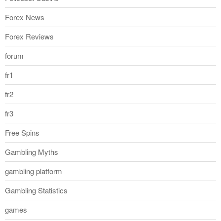
Forex News
Forex Reviews
forum
fr1
fr2
fr3
Free Spins
Gambling Myths
gambling platform
Gambling Statistics
games