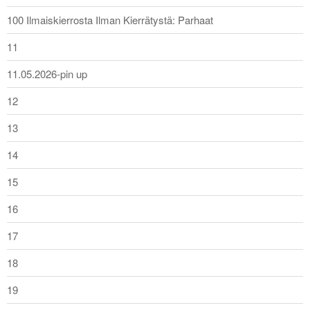
100 Ilmaiskierrosta Ilman Kierrätystä: Parhaat
11
11.05.2026-pin up
12
13
14
15
16
17
18
19