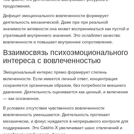
продолжения.
Дефицит эмоционального вовлеченности формирует
деятельность механической. Даже при при реальной
значимости активности она может восприниматься как пустой и
утратившей внутреннего значения. Это ослабляет качество
вовлеченности и повышает внутреннее сопротивление.
Взаимосвязь психоэмоционального
интереса с вовлеченностью
Эмоциональный интерес прямо формирует степень
включенности. Если имеется личный ответ, концентрация
сохраняется органичным образом, без потребности внешнего
давления. Деятельность оценивается как ценный, и включение
— как осознанное.
В условиях отсутствии чувственного вовлеченности
вовлеченность уменьшается. Деятельность протекает
механически, и фокус нуждается в непрерывного контроля для
поддержания. Это Casino-X увеличивает шанс отвлечений и