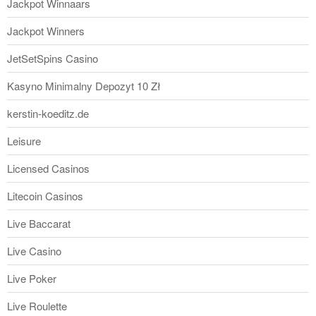
Jackpot Winnaars
Jackpot Winners
JetSetSpins Casino
Kasyno Minimalny Depozyt 10 Zł
kerstin-koeditz.de
Leisure
Licensed Casinos
Litecoin Casinos
Live Baccarat
Live Casino
Live Poker
Live Roulette