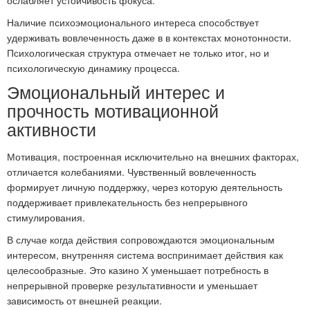
ослабляет устойчивость фокуса.
Наличие психоэмоционального интереса способствует
удерживать вовлеченность даже в в контекстах монотонности.
Психологическая структура отмечает не только итог, но и
психологическую динамику процесса.
Эмоциональный интерес и
прочность мотивационной
активности
Мотивация, построенная исключительно на внешних факторах,
отличается колебаниями. Чувственный вовлеченность
формирует личную поддержку, через которую деятельность
поддерживает привлекательность без непрерывного
стимулирования.
В случае когда действия сопровождаются эмоциональным
интересом, внутренняя система воспринимает действия как
целесообразные. Это казино Х уменьшает потребность в
непрерывной проверке результативности и уменьшает
зависимость от внешней реакции.