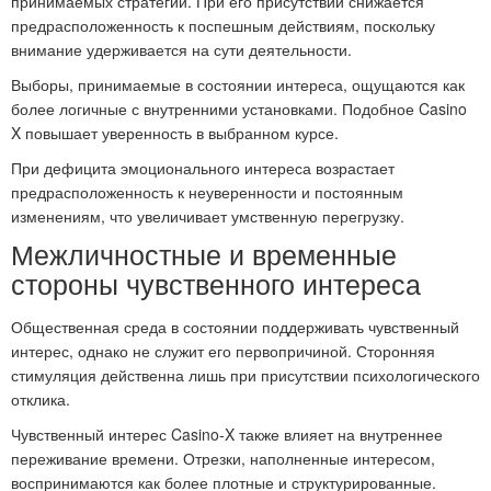
принимаемых стратегий. При его присутствии снижается
предрасположенность к поспешным действиям, поскольку
внимание удерживается на сути деятельности.
Выборы, принимаемые в состоянии интереса, ощущаются как
более логичные с внутренними установками. Подобное Casino
X повышает уверенность в выбранном курсе.
При дефицита эмоционального интереса возрастает
предрасположенность к неуверенности и постоянным
изменениям, что увеличивает умственную перегрузку.
Межличностные и временные
стороны чувственного интереса
Общественная среда в состоянии поддерживать чувственный
интерес, однако не служит его первопричиной. Сторонняя
стимуляция действенна лишь при присутствии психологического
отклика.
Чувственный интерес Casino-X также влияет на внутреннее
переживание времени. Отрезки, наполненные интересом,
воспринимаются как более плотные и структурированные.