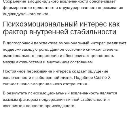
Сохранение эмоционального вовлеченности обеспечивает
формирование целостного и структурированного переживания
индивидуального опыта.
Психоэмоциональный интерес как
фактор внутренней стабильности
В долгосрочной перспективе эмоциональный интерес реализует
поддерживающую роль. Данное состояние снижает степень
эмоционального напряжения и обеспечивает целостность
между активностями и внутренним состоянием.
Постоянное переживание интереса создает ощущение
вовлеченности в собственной жизни. Подобное Casino X
снижает шанс эмоционального отстранения.
В результате психоэмоциональный вовлеченность является
важным фактором поддержания личной стабильности и
восприятия ценности происходящего.