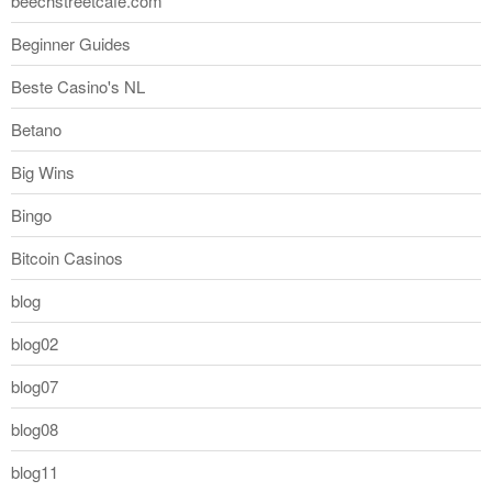
beechstreetcafe.com
Beginner Guides
Beste Casino's NL
Betano
Big Wins
Bingo
Bitcoin Casinos
blog
blog02
blog07
blog08
blog11