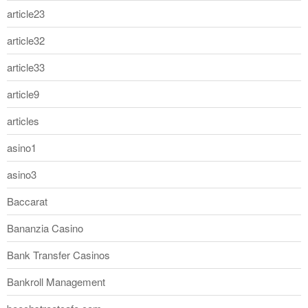
article23
article32
article33
article9
articles
asino1
asino3
Baccarat
Bananzia Casino
Bank Transfer Casinos
Bankroll Management