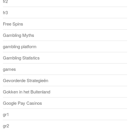
fr2
fr3
Free Spins
Gambling Myths
gambling platform
Gambling Statistics
games
Gevorderde Strategieën
Gokken in het Buitenland
Google Pay Casinos
gr1
gr2