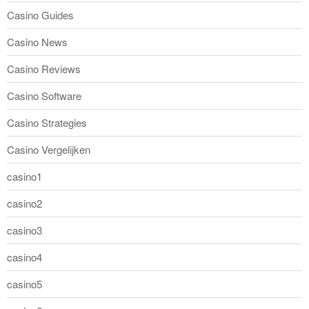
Casino Guides
Casino News
Casino Reviews
Casino Software
Casino Strategies
Casino Vergelijken
casino1
casino2
casino3
casino4
casino5