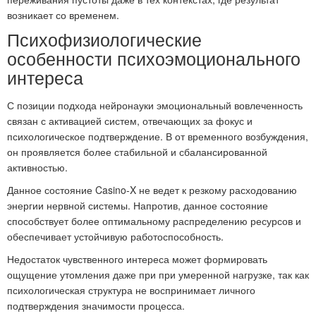
возникает со временем.
Психофизиологические
особенности психоэмоционального
интереса
С позиции подхода нейронауки эмоциональный вовлеченность
связан с активацией систем, отвечающих за фокус и
психологическое подтверждение. В от временного возбуждения,
он проявляется более стабильной и сбалансированной
активностью.
Данное состояние Casino-X не ведет к резкому расходованию
энергии нервной системы. Напротив, данное состояние
способствует более оптимальному распределению ресурсов и
обеспечивает устойчивую работоспособность.
Недостаток чувственного интереса может формировать
ощущение утомления даже при при умеренной нагрузке, так как
психологическая структура не воспринимает личного
подтверждения значимости процесса.