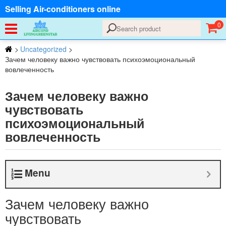
Selling Air-conditioners online
0
>
Uncategorized
>
Зачем человеку важно чувствовать психоэмоциональный
вовлеченность
Зачем человеку важно
чувствовать
психоэмоциональный
вовлеченность
Menu
Зачем человеку важно
чувствовать