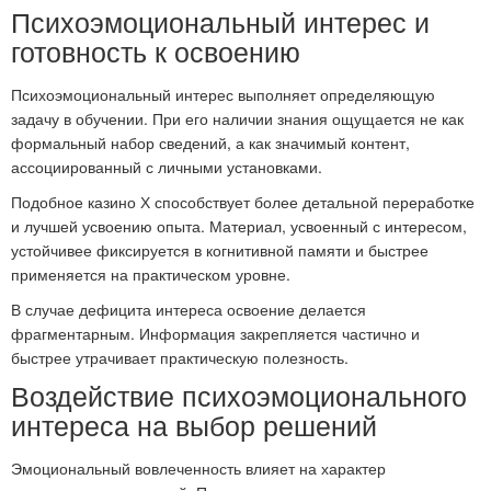
Психоэмоциональный интерес и
готовность к освоению
Психоэмоциональный интерес выполняет определяющую
задачу в обучении. При его наличии знания ощущается не как
формальный набор сведений, а как значимый контент,
ассоциированный с личными установками.
Подобное казино Х способствует более детальной переработке
и лучшей усвоению опыта. Материал, усвоенный с интересом,
устойчивее фиксируется в когнитивной памяти и быстрее
применяется на практическом уровне.
В случае дефицита интереса освоение делается
фрагментарным. Информация закрепляется частично и
быстрее утрачивает практическую полезность.
Воздействие психоэмоционального
интереса на выбор решений
Эмоциональный вовлеченность влияет на характер