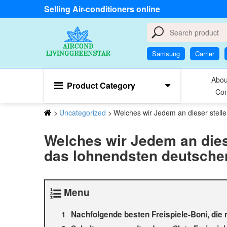
Selling Air-conditioners online
Samsung
Carrier
Abou
Product Category
Con
>
Uncategorized
>
Welches wir Jedem an dieser stell
Welches wir Jedem an diese
das lohnendsten deutsch
Menu
Nachfolgende besten Freispiele-Boni, die