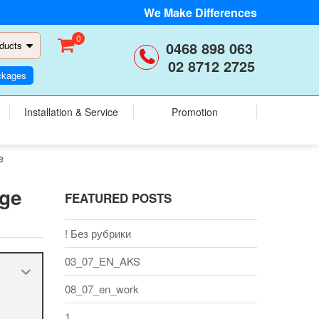
We Make Differences
0
0468 898 063
ducts
02 8712 2725
ckages
Installation & Service
Promotion
e
ige
FEATURED POSTS
! Без рубрики
03_07_EN_AKS
08_07_en_work
1