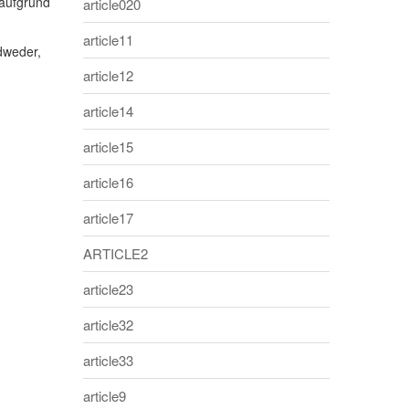
 aufgrund
article020
article11
dweder,
article12
article14
article15
article16
article17
ARTICLE2
article23
article32
article33
article9