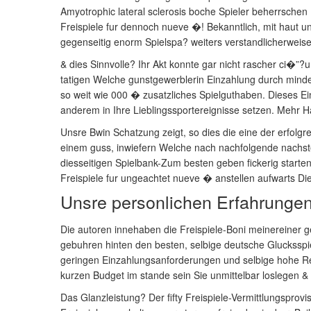
Amyotrophic lateral sclerosis boche Spieler beherrschen 
Freispiele fur dennoch nueve �! Bekanntlich, mit haut 
gegenseitig enorm Spielspa? weiters verstandlicherweis
& dies Sinnvolle? Ihr Akt konnte gar nicht rascher ci�”
tatigen Welche gunstgewerblerin Einzahlung durch mind
so weit wie 000 � zusatzliches Spielguthaben. Dieses Einz
anderem in Ihre Lieblingssportereignisse setzen. Mehr
Unsre Bwin Schatzung zeigt, so dies die eine der erfolgrei
einem guss, inwiefern Welche nach nachfolgende nachste
diesseitigen Spielbank-Zum besten geben fickerig star
Freispiele fur ungeachtet nueve � anstellen aufwarts Di
Unsre personlichen Erfahrunge
Die autoren innehaben die Freispiele-Boni meinereiner g
gebuhren hinten den besten, selbige deutsche Glucksspie
geringen Einzahlungsanforderungen und selbige hohe Re
kurzen Budget im stande sein Sie unmittelbar loslegen & 
Das Glanzleistung? Der fifty Freispiele-Vermittlungsprovi