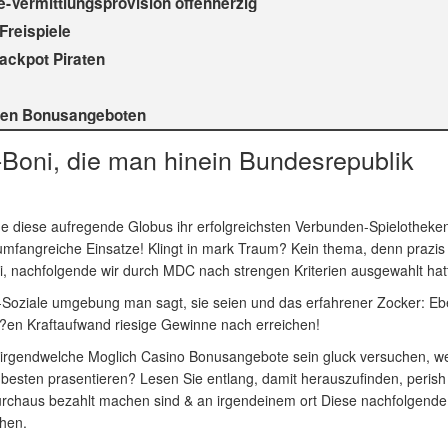
e-Vermittlungsprovision offenherzig
reispiele
ackpot Piraten
enen Bonusangeboten
-Boni, die man hinein Bundesrepublik
side diese aufregende Globus ihr erfolgreichsten Verbunden-Spielotheke
mfangreiche Einsatze! Klingt in mark Traum? Kein thema, denn prazis
ni, nachfolgende wir durch MDC nach strengen Kriterien ausgewahlt hat
e-Soziale umgebung man sagt, sie seien und das erfahrener Zocker: E
o?en Kraftaufwand riesige Gewinne nach erreichen!
 irgendwelche Moglich Casino Bonusangebote sein gluck versuchen, w
besten prasentieren? Lesen Sie entlang, damit herauszufinden, perish
 durchaus bezahlt machen sind & an irgendeinem ort Diese nachfolgende
hen.