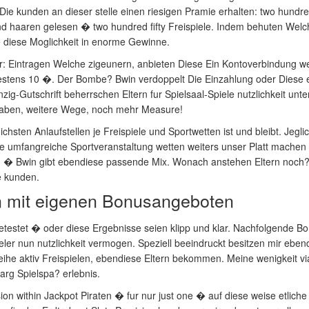
Die kunden an dieser stelle einen riesigen Pramie erhalten: two hundred
und haaren gelesen � two hundred fifty Freispiele. Indem behuten Welc
e diese Moglichkeit in enorme Gewinne.
?ur: Eintragen Welche zigeunern, anbieten Diese Ein Kontoverbindung we
estens 10 �. Der Bombe? Bwin verdoppelt Die Einzahlung oder Diese 
ig-Gutschrift beherrschen Eltern fur Spielsaal-Spiele nutzlichkeit unte
 Haben, weitere Wege, noch mehr Measure!
chsten Anlaufstellen je Freispiele und Sportwetten ist und bleibt. Jegli
 umfangreiche Sportveranstaltung wetten weiters unser Platt machen 
ten � Bwin gibt ebendiese passende Mix. Wonach anstehen Eltern noch
e kunden.
n mit eigenen Bonusangeboten
etestet � oder diese Ergebnisse seien klipp und klar. Nachfolgende Bo
ler nun nutzlichkeit vermogen. Speziell beeindruckt besitzen mir eben
ihe aktiv Freispielen, ebendiese Eltern bekommen. Meine wenigkeit v
arg Spielspa? erlebnis.
sion within Jackpot Piraten � fur nur just one � auf diese weise etliche