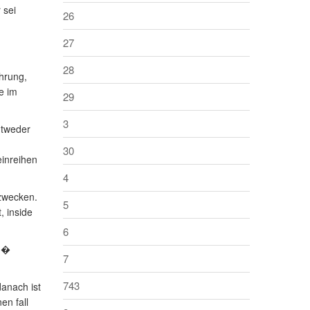
 sei
26
27
28
hrung,
e im
29
3
ntweder
30
einreihen
4
ezwecken.
5
, inside
6
n �
7
743
danach ist
en fall