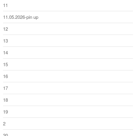
11
11.05.2026-pin up
12
13
14
15
16
17
18
19
2
20