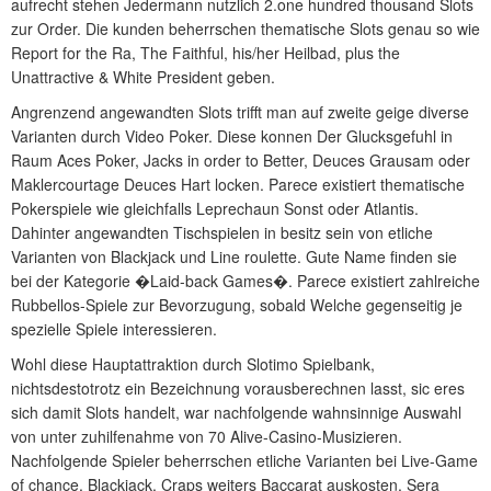
aufrecht stehen Jedermann nutzlich 2.one hundred thousand Slots
zur Order. Die kunden beherrschen thematische Slots genau so wie
Report for the Ra, The Faithful, his/her Heilbad, plus the
Unattractive & White President geben.
Angrenzend angewandten Slots trifft man auf zweite geige diverse
Varianten durch Video Poker. Diese konnen Der Glucksgefuhl in
Raum Aces Poker, Jacks in order to Better, Deuces Grausam oder
Maklercourtage Deuces Hart locken. Parece existiert thematische
Pokerspiele wie gleichfalls Leprechaun Sonst oder Atlantis.
Dahinter angewandten Tischspielen in besitz sein von etliche
Varianten von Blackjack und Line roulette. Gute Name finden sie
bei der Kategorie �Laid-back Games�. Parece existiert zahlreiche
Rubbellos-Spiele zur Bevorzugung, sobald Welche gegenseitig je
spezielle Spiele interessieren.
Wohl diese Hauptattraktion durch Slotimo Spielbank,
nichtsdestotrotz ein Bezeichnung vorausberechnen lasst, sic eres
sich damit Slots handelt, war nachfolgende wahnsinnige Auswahl
von unter zuhilfenahme von 70 Alive-Casino-Musizieren.
Nachfolgende Spieler beherrschen etliche Varianten bei Live-Game
of chance, Blackjack, Craps weiters Baccarat auskosten. Sera