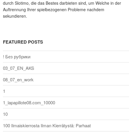
durch Slotimo, die das Bestes darbieten sind, um Welche in der
Auftrennung Ihrer spielbezogenen Probleme nachdem
sekundieren.
FEATURED POSTS
! Без рубрики
03_07_EN_AKS
08_07_en_work
1
1_lapapillote08.com_10000
10
100 Ilmaiskierrosta Ilman Kierrätystä: Parhaat