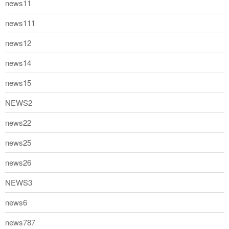
news11
news111
news12
news14
news15
NEWS2
news22
news25
news26
NEWS3
news6
news787