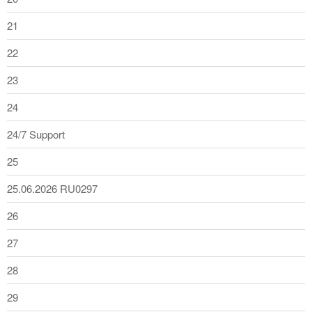
21
22
23
24
24/7 Support
25
25.06.2026 RU0297
26
27
28
29