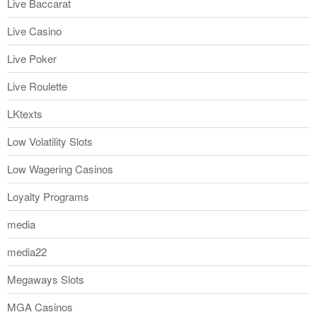
Live Baccarat
Live Casino
Live Poker
Live Roulette
LKtexts
Low Volatility Slots
Low Wagering Casinos
Loyalty Programs
media
media22
Megaways Slots
MGA Casinos