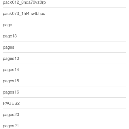
pack012_8nqa70vz0rp
pack073_1hf4hwtbhpu
page
page13
pages
pages10
pages14
pages15
pages16
PAGES2
pages20
pages21