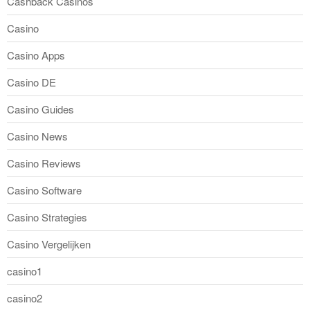
Cashback Casinos
Casino
Casino Apps
Casino DE
Casino Guides
Casino News
Casino Reviews
Casino Software
Casino Strategies
Casino Vergelijken
casino1
casino2