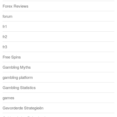
Forex Reviews
forum
fr1
fr2
fr3
Free Spins
Gambling Myths
gambling platform
Gambling Statistics
games
Gevorderde Strategieën