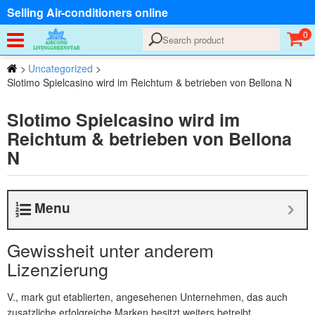
Selling Air-conditioners online
0
>
Uncategorized
>
Slotimo Spielcasino wird im Reichtum & betrieben von Bellona N
Slotimo Spielcasino wird im
Reichtum & betrieben von Bellona
N
Menu
Gewissheit unter anderem
Lizenzierung
V., mark gut etablierten, angesehenen Unternehmen, das auch
zusatzliche erfolgreiche Marken besitzt weiters betreibt.