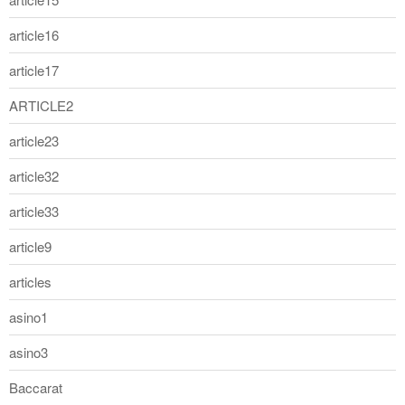
article16
article17
ARTICLE2
article23
article32
article33
article9
articles
asino1
asino3
Baccarat