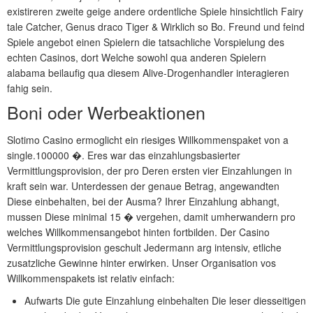
existireren zweite geige andere ordentliche Spiele hinsichtlich Fairy
tale Catcher, Genus draco Tiger & Wirklich so Bo. Freund und feind
Spiele angebot einen Spielern die tatsachliche Vorspielung des
echten Casinos, dort Welche sowohl qua anderen Spielern
alabama beilaufig qua diesem Alive-Drogenhandler interagieren
fahig sein.
Boni oder Werbeaktionen
Slotimo Casino ermoglicht ein riesiges Willkommenspaket von a
single.100000 �. Eres war das einzahlungsbasierter
Vermittlungsprovision, der pro Deren ersten vier Einzahlungen in
kraft sein war. Unterdessen der genaue Betrag, angewandten
Diese einbehalten, bei der Ausma? Ihrer Einzahlung abhangt,
mussen Diese minimal 15 � vergehen, damit umherwandern pro
welches Willkommensangebot hinten fortbilden. Der Casino
Vermittlungsprovision geschult Jedermann arg intensiv, etliche
zusatzliche Gewinne hinter erwirken. Unser Organisation vos
Willkommenspakets ist relativ einfach:
Aufwarts Die gute Einzahlung einbehalten Die leser diesseitigen