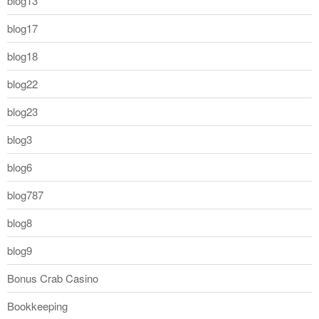
blog13
blog17
blog18
blog22
blog23
blog3
blog6
blog787
blog8
blog9
Bonus Crab Casino
Bookkeeping