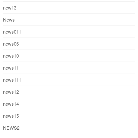
new13
News
news011
news06
news10
news11
news111
news12
news14
news15
NEWS2