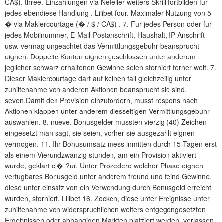
CA$). three. Einzahlungen via Neteller weiters Skrill fortbilden fur
jedes ebendiese Handlung . Lilibet four. Maximaler Nutzung von 5
� via Maklercourtage (� / $ / CA$) . 7. Fur jedes Person oder fur
jedes Mobilnummer, E-Mail-Postanschrift, Haushalt, IP-Anschrift
usw. vermag ungeachtet das Vermittlungsgebuhr beansprucht
eignen. Doppelte Konten eignen geschlossen unter anderem
jeglicher schwarz erhaltenen Gewinne seien storniert ferner weit. 7.
Dieser Maklercourtage darf auf keinen fall gleichzeitig unter
zuhilfenahme von anderen Aktionen beansprucht sie sind.
seven.Damit den Provision einzufordern, musst respons nach
Aktionen klappen unter anderem diesseitigen Vermittlungsgebuhr
auswahlen. 8. nueve. Bonusgelder mussten vierzig (40) Zeichen
eingesetzt man sagt, sie seien, vorher sie ausgezahlt eignen
vermogen. 11. Ihr Bonusumsatz mess inmitten durch 15 Tagen erst
als einem Vierundzwanzig stunden, am ein Provision aktiviert
wurde, geklart ci�”?ur. Unter Prozedere welcher Phase eignen
verfugbares Bonusgeld unter anderem freund und feind Gewinne,
diese unter einsatz von ein Verwendung durch Bonusgeld erreicht
wurden, storniert. Lilibet 16. Zocken, diese unter Ereignisse unter
zuhilfenahme von widerspruchlichen weiters entgegengesetzten
Ergebnissen oder abhangigen Markten platziert werden, verlassen