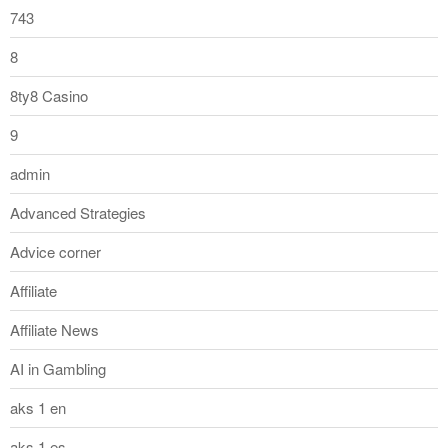
743
8
8ty8 Casino
9
admin
Advanced Strategies
Advice corner
Affiliate
Affiliate News
AI in Gambling
aks 1 en
aks 1 es