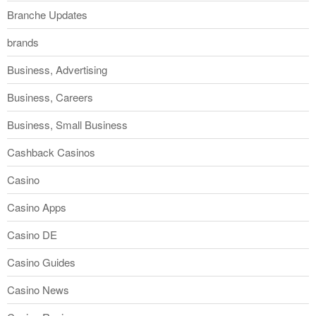
Branche Updates
brands
Business, Advertising
Business, Careers
Business, Small Business
Cashback Casinos
Casino
Casino Apps
Casino DE
Casino Guides
Casino News