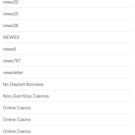
news22
news25
news26
NEWS3
news6
news787
newsletter
No Deposit Bonuses
Non-GamStop Casinos
Online Casino
Online Casino
Online Casino