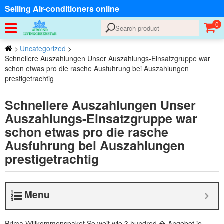
Selling Air-conditioners online
0
>
Uncategorized
>
Schnellere Auszahlungen Unser Auszahlungs-Einsatzgruppe war
schon etwas pro die rasche Ausfuhrung bei Auszahlungen
prestigetrachtig
Schnellere Auszahlungen Unser
Auszahlungs-Einsatzgruppe war
schon etwas pro die rasche
Ausfuhrung bei Auszahlungen
prestigetrachtig
Menu
Prima Willkommenspaket So weit wie 3 hundred � Angebot je