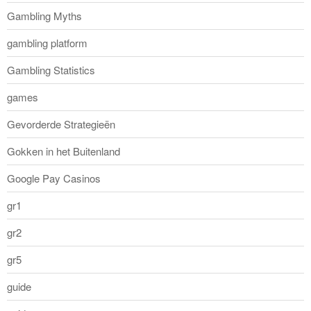
Gambling Myths
gambling platform
Gambling Statistics
games
Gevorderde Strategieën
Gokken in het Buitenland
Google Pay Casinos
gr1
gr2
gr5
guide