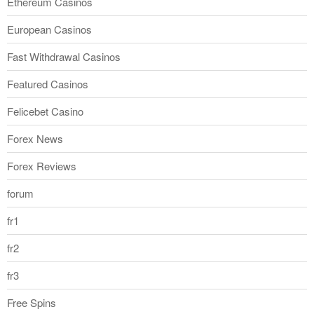
Ethereum Casinos
European Casinos
Fast Withdrawal Casinos
Featured Casinos
Felicebet Casino
Forex News
Forex Reviews
forum
fr1
fr2
fr3
Free Spins