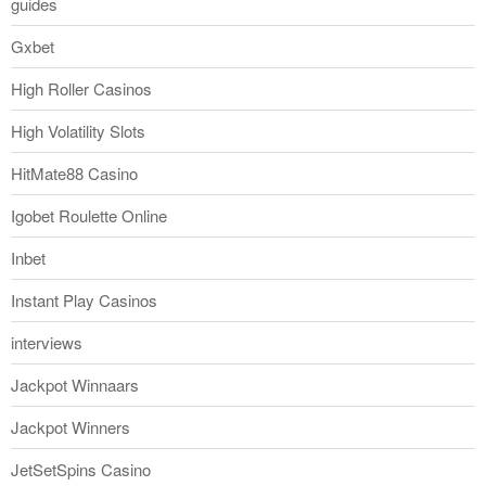
guides
Gxbet
High Roller Casinos
High Volatility Slots
HitMate88 Casino
Igobet Roulette Online
Inbet
Instant Play Casinos
interviews
Jackpot Winnaars
Jackpot Winners
JetSetSpins Casino