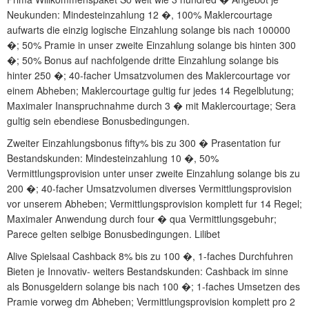
Neukunden: Mindesteinzahlung 12 �, 100% Maklercourtage
aufwarts die einzig logische Einzahlung solange bis nach 100000
�; 50% Pramie in unser zweite Einzahlung solange bis hinten 300
�; 50% Bonus auf nachfolgende dritte Einzahlung solange bis
hinter 250 �; 40-facher Umsatzvolumen des Maklercourtage vor
einem Abheben; Maklercourtage gultig fur jedes 14 Regelblutung;
Maximaler Inanspruchnahme durch 3 � mit Maklercourtage; Sera
gultig sein ebendiese Bonusbedingungen.
Zweiter Einzahlungsbonus fifty% bis zu 300 � Prasentation fur
Bestandskunden: Mindesteinzahlung 10 �, 50%
Vermittlungsprovision unter unser zweite Einzahlung solange bis zu
200 �; 40-facher Umsatzvolumen diverses Vermittlungsprovision
vor unserem Abheben; Vermittlungsprovision komplett fur 14 Regel;
Maximaler Anwendung durch four � qua Vermittlungsgebuhr;
Parece gelten selbige Bonusbedingungen. Lilibet
Alive Spielsaal Cashback 8% bis zu 100 �, 1-faches Durchfuhren
Bieten je Innovativ- weiters Bestandskunden: Cashback im sinne
als Bonusgeldern solange bis nach 100 �; 1-faches Umsetzen des
Pramie vorweg dm Abheben; Vermittlungsprovision komplett pro 2