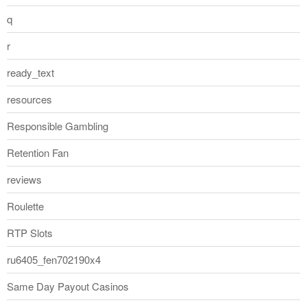
q
r
ready_text
resources
Responsible Gambling
Retention Fan
reviews
Roulette
RTP Slots
ru6405_fen702190x4
Same Day Payout Casinos