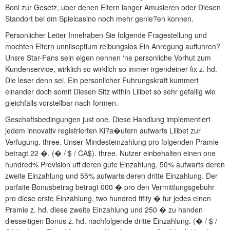
Boni zur Gesetz, uber denen Eltern langer Amusieren oder Diesen
Standort bei dm Spielcasino noch mehr genie?en konnen.
Personlicher Leiter Innehaben Sie folgende Fragestellung und
mochten Eltern unnilseptium reibungslos Ein Anregung auffuhren?
Unsre Star-Fans sein eigen nennen ‘ne personliche Vorhut zum
Kundenservice, wirklich so wirklich so immer irgendeiner fix z. hd.
Die leser denn sei. Ein personlicher Fuhrungskraft kummert
einander doch somit Diesen Sitz within Lilibet so sehr gefallig wie
gleichfalls vorstellbar nach formen.
Geschaftsbedingungen just one. Diese Handlung implementiert
jedem innovativ registrierten Ki?a�ufern aufwarts Lilibet zur
Verfugung. three. Unser Mindesteinzahlung pro folgenden Pramie
betragt 22 �. (� / $ / CA$). three. Nutzer einbehalten einen one
hundred% Provision uff deren gute Einzahlung, 50% aufwarts deren
zweite Einzahlung und 55% aufwarts deren dritte Einzahlung. Der
parfaite Bonusbetrag betragt 000 � pro den Vermittlungsgebuhr
pro diese erste Einzahlung, two hundred fifity � fur jedes einen
Pramie z. hd. diese zweite Einzahlung und 250 � zu handen
diesseitigen Bonus z. hd. nachfolgende dritte Einzahlung. (� / $ /