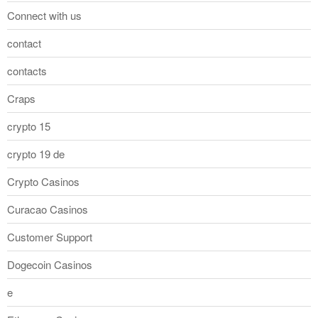
Connect with us
contact
contacts
Craps
crypto 15
crypto 19 de
Crypto Casinos
Curacao Casinos
Customer Support
Dogecoin Casinos
e