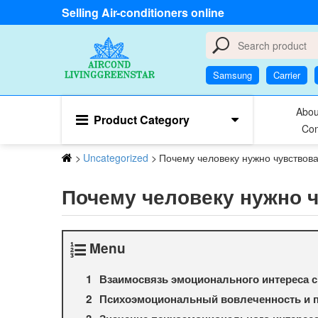
Selling Air-conditioners online
Samsung
Carrier
Abou
Product Category
Con
>
Uncategorized
>
Почему человеку нужно чувствова
Почему человеку нужно 
Menu
Взаимосвязь эмоционального интереса 
Психоэмоциональный вовлеченность и 