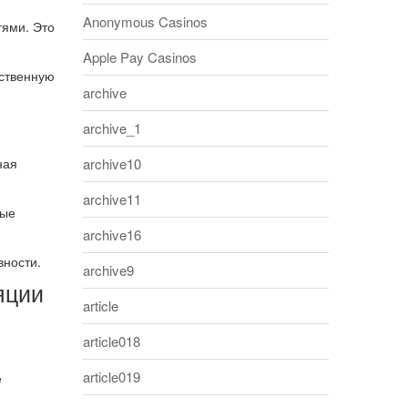
Anonymous Casinos
тями. Это
Apple Pay Casinos
мственную
archive
archive_1
ная
archive10
archive11
ные
archive16
вности.
archive9
яции
article
article018
article019
е