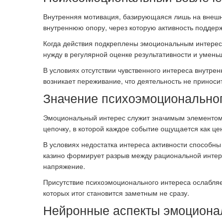
Внутренняя мотивация, базирующаяся лишь на внешн
внутреннюю опору, через которую активность поддер
Когда действия подкреплены эмоциональным интересо
нужду в регулярной оценке результативности и умень
В условиях отсутствии чувственного интереса внутре
возникает переживание, что деятельность не приноси
Значение психоэмоциональног
Эмоциональный интерес служит значимым элементом 
цепочку, в которой каждое событие ощущается как ц
В условиях недостатка интереса активности способн
казино формирует разрыв между рациональной инте
напряжение.
Присутствие психоэмоционального интереса ослабляет
которых итог становится заметным не сразу.
Нейронные аспекты эмоциона