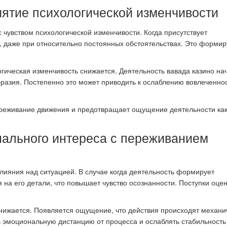
иятие психологической изменчивости
 чувством психологической изменчивости. Когда присутствует
, даже при относительно постоянных обстоятельствах. Это формир
гическая изменчивость снижается. Деятельность вавада казино на
разия. Постепенно это может приводить к ослаблению вовлеченнос
ереживание движения и предотвращает ощущение деятельности ка
ального интереса с переживанием
влияния над ситуацией. В случае когда деятельность формирует
на его детали, что повышает чувство осознанности. Поступки оце
ижается. Появляется ощущение, что действия происходят механи
 эмоциональную дистанцию от процесса и ослаблять стабильность