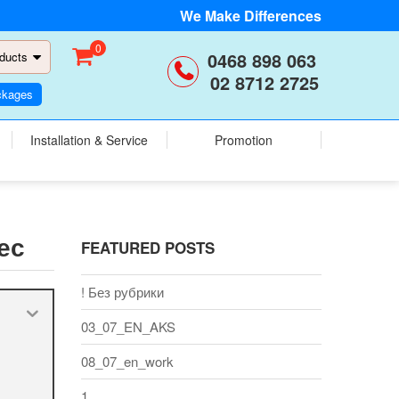
We Make Differences
0
0468 898 063
ducts
02 8712 2725
ckages
Installation & Service
Promotion
ес
FEATURED POSTS
! Без рубрики
03_07_EN_AKS
08_07_en_work
1