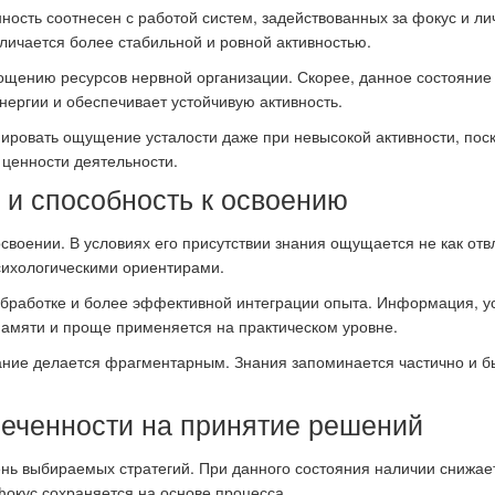
ость соотнесен с работой систем, задействованных за фокус и ли
тличается более стабильной и ровной активностью.
тощению ресурсов нервной организации. Скорее, данное состояние
ергии и обеспечивает устойчивую активность.
ровать ощущение усталости даже при невысокой активности, поск
 ценности деятельности.
и способность к освоению
своении. В условиях его присутствии знания ощущается не как от
психологическими ориентирами.
бработке и более эффективной интеграции опыта. Информация, 
амяти и проще применяется на практическом уровне.
ание делается фрагментарным. Знания запоминается частично и б
еченности на принятие решений
нь выбираемых стратегий. При данного состояния наличии снижае
фокус сохраняется на основе процесса.