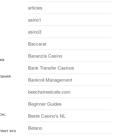
articles
asino1
asino3
Baccarat
Bananzia Casino
ка
Bank Transfer Casinos
тания
Bankroll Management
beechstreetcafe.com
Beginner Guides
сы,
Beste Casino's NL
Betano
ляет его