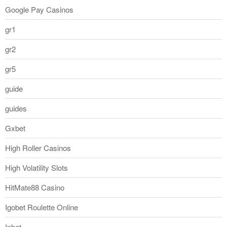
Google Pay Casinos
gr1
gr2
gr5
guide
guides
Gxbet
High Roller Casinos
High Volatility Slots
HitMate88 Casino
Igobet Roulette Online
Inbet