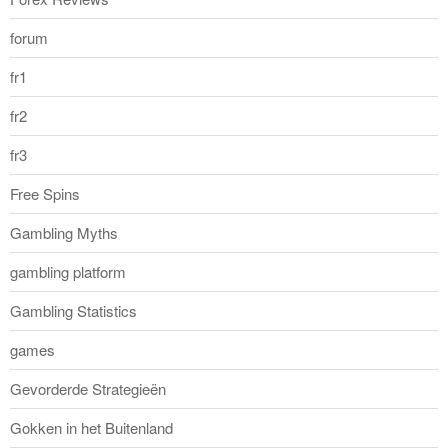
forum
fr1
fr2
fr3
Free Spins
Gambling Myths
gambling platform
Gambling Statistics
games
Gevorderde Strategieën
Gokken in het Buitenland