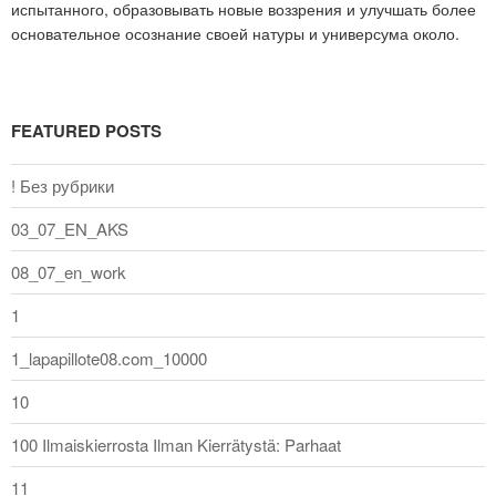
испытанного, образовывать новые воззрения и улучшать более
основательное осознание своей натуры и универсума около.
FEATURED POSTS
! Без рубрики
03_07_EN_AKS
08_07_en_work
1
1_lapapillote08.com_10000
10
100 Ilmaiskierrosta Ilman Kierrätystä: Parhaat
11