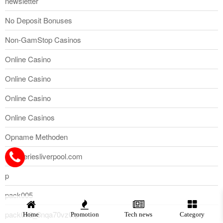
newsletter
No Deposit Bonuses
Non-GamStop Casinos
Online Casino
Online Casino
Online Casino
Online Casinos
Opname Methoden
orangeriesliverpool.com
p
pack005
pack012_8nqa70vz0rp
Home
Promotion
Tech news
Category