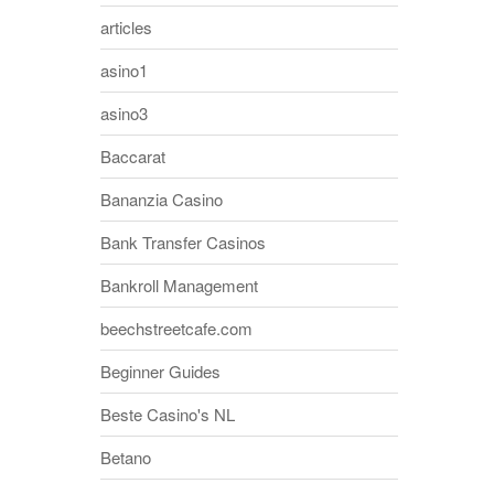
articles
asino1
asino3
Baccarat
Bananzia Casino
Bank Transfer Casinos
Bankroll Management
beechstreetcafe.com
Beginner Guides
Beste Casino's NL
Betano