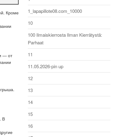
1_lapapillote08.com_10000
ей. Кроме
10
вании
100 Ilmaiskierrosta Ilman Kierrätystä:
Parhaat
11
и — от
мпании
11.05.2026-pin up
12
ыгрыша.
13
14
15
. В
16
другие