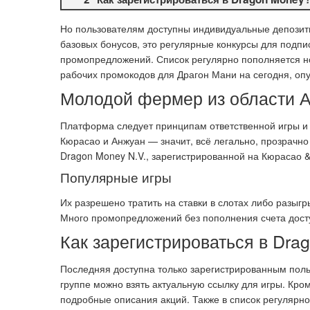
Но пользователям доступны индивидуальные депозитн
базовых бонусов, это регулярные конкурсы для подпи
промопредложений. Список регулярно пополняется 
рабочих промокодов для Драгон Мани на сегодня, оп
Молодой фермер из области А
Платформа следует принципам ответственной игры и р
Кюрасао и Анжуан — значит, всё легально, прозрачно
Dragon Money N.V., зарегистрированной на Кюрасао &
Популярные игры
Их разрешено тратить на ставки в слотах либо разыг
Много промопредложений без пополнения счета дост
Как зарегистрироваться в Dra
Последняя доступна только зарегистрированным поль
группе можно взять актуальную ссылку для игры. Кро
подробные описания акций. Также в список регулярн