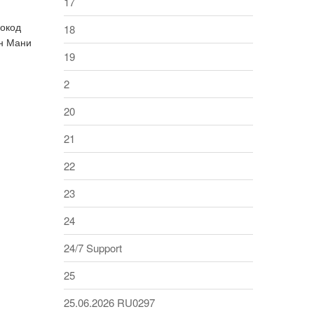
17
окод
18
он Мани
19
2
20
21
22
23
24
24/7 Support
25
25.06.2026 RU0297