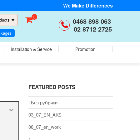
We Make Differences
0
0468 898 063
ducts
02 8712 2725
ckages
Installation & Service
Promotion
FEATURED POSTS
! Без рубрики
03_07_EN_AKS
08_07_en_work
1