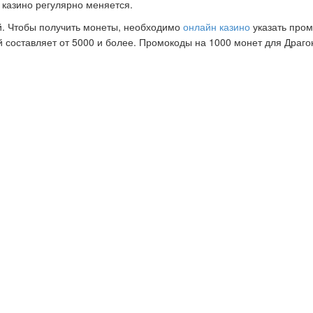
казино регулярно меняется.
ей. Чтобы получить монеты, необходимо
онлайн казино
указать пром
ий составляет от 5000 и более. Промокоды на 1000 монет для Драг