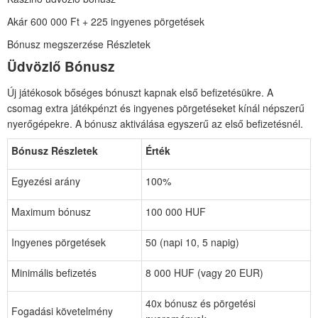
Akár 600 000 Ft + 225 ingyenes pörgetések
Bónusz megszerzése Részletek
Üdvözlő Bónusz
Új játékosok bőséges bónuszt kapnak első befizetésükre. A
csomag extra játékpénzt és ingyenes pörgetéseket kínál népszerű
nyerőgépekre. A bónusz aktiválása egyszerű az első befizetésnél.
Bónusz Részletek
Érték
Egyezési arány
100%
Maximum bónusz
100 000 HUF
Ingyenes pörgetések
50 (napi 10, 5 napig)
Minimális befizetés
8 000 HUF (vagy 20 EUR)
40x bónusz és pörgetési
Fogadási követelmény