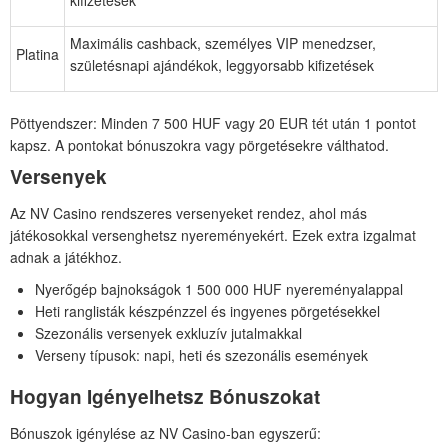
kifizetések
Maximális cashback, személyes VIP menedzser,
Platina
születésnapi ajándékok, leggyorsabb kifizetések
Pöttyendszer: Minden 7 500 HUF vagy 20 EUR tét után 1 pontot
kapsz. A pontokat bónuszokra vagy pörgetésekre válthatod.
Versenyek
Az NV Casino rendszeres versenyeket rendez, ahol más
játékosokkal versenghetsz nyereményekért. Ezek extra izgalmat
adnak a játékhoz.
Nyerőgép bajnokságok 1 500 000 HUF nyereményalappal
Heti ranglisták készpénzzel és ingyenes pörgetésekkel
Szezonális versenyek exkluzív jutalmakkal
Verseny típusok: napi, heti és szezonális események
Hogyan Igényelhetsz Bónuszokat
Bónuszok igénylése az NV Casino-ban egyszerű: