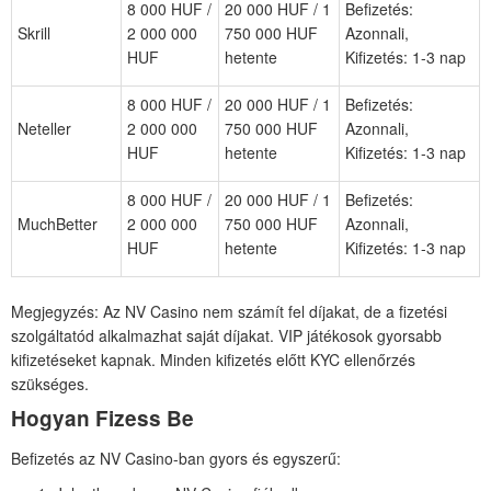
8 000 HUF /
20 000 HUF / 1
Befizetés:
Skrill
2 000 000
750 000 HUF
Azonnali,
HUF
hetente
Kifizetés: 1-3 nap
8 000 HUF /
20 000 HUF / 1
Befizetés:
Neteller
2 000 000
750 000 HUF
Azonnali,
HUF
hetente
Kifizetés: 1-3 nap
8 000 HUF /
20 000 HUF / 1
Befizetés:
MuchBetter
2 000 000
750 000 HUF
Azonnali,
HUF
hetente
Kifizetés: 1-3 nap
Megjegyzés: Az NV Casino nem számít fel díjakat, de a fizetési
szolgáltatód alkalmazhat saját díjakat. VIP játékosok gyorsabb
kifizetéseket kapnak. Minden kifizetés előtt KYC ellenőrzés
szükséges.
Hogyan Fizess Be
Befizetés az NV Casino-ban gyors és egyszerű: