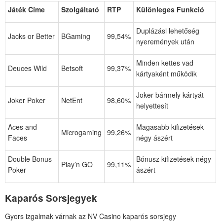
Játék Címe
Szolgáltató
RTP
Különleges Funkció
Duplázási lehetőség
Jacks or Better
BGaming
99,54%
nyeremények után
Minden kettes vad
Deuces Wild
Betsoft
99,37%
kártyaként működik
Joker bármely kártyát
Joker Poker
NetEnt
98,60%
helyettesít
Aces and
Magasabb kifizetések
Microgaming
99,26%
Faces
négy ászért
Double Bonus
Bónusz kifizetések négy
Play’n GO
99,11%
Poker
ászért
Kaparós Sorsjegyek
Gyors izgalmak várnak az NV Casino kaparós sorsjegy