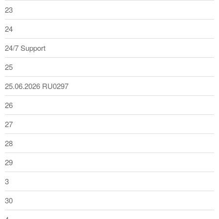
23
24
24/7 Support
25
25.06.2026 RU0297
26
27
28
29
3
30