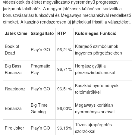
videoslotok és életet megváltoztató nyereményű progresszív
jackpotok találhatók. A magyar játékosok különösen kedvelik a
bónuszvásárlási funkcióval és Megaways mechanikával rendelkező
címeket. A kaszinó rendszeresen új játékokkal frissíti a választékot.
Játék Címe
Szolgáltató
RTP
Különleges Funkció
Book of
Kiterjedő szimbólumok
Play’n GO
96,21%
Dead
ingyenes pörgetésekben
Big Bass
Pragmatic
Horgász gyűjti a
96,71%
Bonanza
Play
pénzeszimbólumokat
Kaszkád nyeremények
Reactoonz
Play’n GO
96,51%
töltőmérőkkel
Big Time
Megaways korlátlan
Bonanza
96,00%
Gaming
nyereményszorzóval
Tüzes újrapörgetés
Fire Joker
Play’n GO
96,15%
szorzókkal