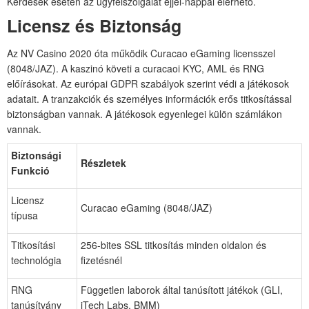
Kérdések esetén az ügyfélszolgálat éjjel-nappal elérhető.
Licensz és Biztonság
Az NV Casino 2020 óta működik Curacao eGaming licensszel
(8048/JAZ). A kaszinó követi a curacaoi KYC, AML és RNG
előírásokat. Az európai GDPR szabályok szerint védi a játékosok
adatait. A tranzakciók és személyes információk erős titkosítással
biztonságban vannak. A játékosok egyenlegei külön számlákon
vannak.
Biztonsági
Részletek
Funkció
Licensz
Curacao eGaming (8048/JAZ)
típusa
Titkosítási
256-bites SSL titkosítás minden oldalon és
technológia
fizetésnél
RNG
Független laborok által tanúsított játékok (GLI,
tanúsítvány
iTech Labs, BMM)