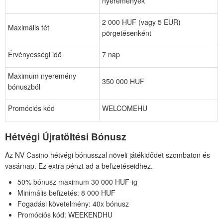
nyeremények
2 000 HUF (vagy 5 EUR)
Maximális tét
pörgetésenként
Érvényességi idő
7 nap
Maximum nyeremény
350 000 HUF
bónuszból
Promóciós kód
WELCOMEHU
Hétvégi Újratöltési Bónusz
Az NV Casino hétvégi bónusszal növeli játékidődet szombaton és
vasárnap. Ez extra pénzt ad a befizetéseidhez.
50% bónusz maximum 30 000 HUF-ig
Minimális befizetés: 8 000 HUF
Fogadási követelmény: 40x bónusz
Promóciós kód: WEEKENDHU