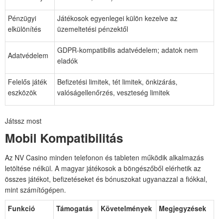
Pénzügyi
Játékosok egyenlegei külön kezelve az
elkülönítés
üzemeltetési pénzektől
GDPR-kompatibilis adatvédelem; adatok nem
Adatvédelem
eladók
Felelős játék
Befizetési limitek, tét limitek, önkizárás,
eszközök
valóságellenőrzés, veszteség limitek
Játssz most
Mobil Kompatibilitás
Az NV Casino minden telefonon és tableten működik alkalmazás
letöltése nélkül. A magyar játékosok a böngészőből elérhetik az
összes játékot, befizetéseket és bónuszokat ugyanazzal a fiókkal,
mint számítógépen.
Funkció
Támogatás
Követelmények
Megjegyzések