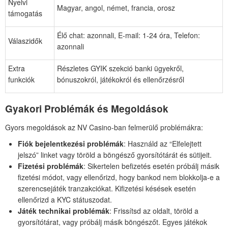
Nyelvi
Magyar, angol, német, francia, orosz
támogatás
Élő chat: azonnali, E-mail: 1-24 óra, Telefon:
Válaszidők
azonnali
Extra
Részletes GYIK szekció banki ügyekről,
funkciók
bónuszokról, játékokról és ellenőrzésről
Gyakori Problémák és Megoldások
Gyors megoldások az NV Casino-ban felmerülő problémákra:
Fiók bejelentkezési problémák
: Használd az “Elfelejtett
jelszó” linket vagy töröld a böngésző gyorsítótárát és sütijeit.
Fizetési problémák
: Sikertelen befizetés esetén próbálj másik
fizetési módot, vagy ellenőrizd, hogy bankod nem blokkolja-e a
szerencsejáték tranzakciókat. Kifizetési késések esetén
ellenőrizd a KYC státuszodat.
Játék technikai problémák
: Frissítsd az oldalt, töröld a
gyorsítótárat, vagy próbálj másik böngészőt. Egyes játékok