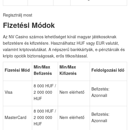
Regisztrálj most
Fizetési Módok
Az NV Casino számos lehetőséget kínál magyar játékosoknak
befizetésre és kifizetésre. Használhatsz HUF vagy EUR valutát,
valamint kriptovalutákat. A népszerű bankkártyák, e-pénztárcák és
kripto opciók biztonságosak, erős titkosítással.
Min/Max
Min/Max
Fizetési Mód
Feldolgozási Idő
Befizetés
Kifizetés
8 000 HUF /
Befizetés:
Visa
2 000 000
Nem elérhető
Azonnali
HUF
8 000 HUF /
Befizetés:
MasterCard
2 000 000
Nem elérhető
Azonnali
HUF