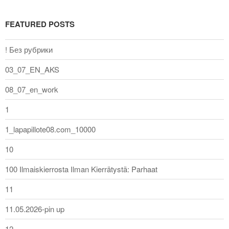
FEATURED POSTS
! Без рубрики
03_07_EN_AKS
08_07_en_work
1
1_lapapillote08.com_10000
10
100 Ilmaiskierrosta Ilman Kierrätystä: Parhaat
11
11.05.2026-pin up
12