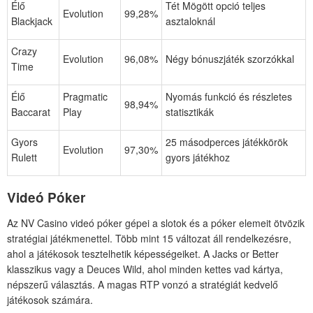
Élő
Tét Mögött opció teljes
Evolution
99,28%
Blackjack
asztaloknál
Crazy
Evolution
96,08%
Négy bónuszjáték szorzókkal
Time
Élő
Pragmatic
Nyomás funkció és részletes
98,94%
Baccarat
Play
statisztikák
Gyors
25 másodperces játékkörök
Evolution
97,30%
Rulett
gyors játékhoz
Videó Póker
Az NV Casino videó póker gépei a slotok és a póker elemeit ötvözik
stratégiai játékmenettel. Több mint 15 változat áll rendelkezésre,
ahol a játékosok tesztelhetik képességeiket. A Jacks or Better
klasszikus vagy a Deuces Wild, ahol minden kettes vad kártya,
népszerű választás. A magas RTP vonzó a stratégiát kedvelő
játékosok számára.