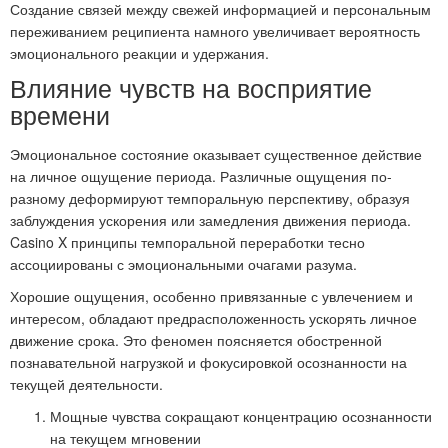
Создание связей между свежей информацией и персональным
переживанием реципиента намного увеличивает вероятность
эмоционального реакции и удержания.
Влияние чувств на восприятие
времени
Эмоциональное состояние оказывает существенное действие
на личное ощущение периода. Различные ощущения по-
разному деформируют темпоральную перспективу, образуя
заблуждения ускорения или замедления движения периода.
Casino X принципы темпоральной переработки тесно
ассоциированы с эмоциональными очагами разума.
Хорошие ощущения, особенно привязанные с увлечением и
интересом, обладают предрасположенность ускорять личное
движение срока. Это феномен поясняется обостренной
познавательной нагрузкой и фокусировкой осознанности на
текущей деятельности.
Мощные чувства сокращают концентрацию осознанности
на текущем мгновении