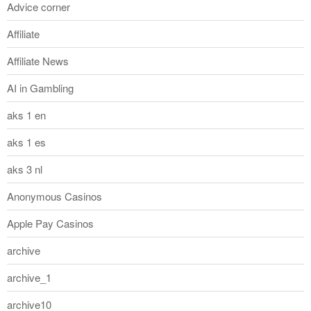
Advice corner
Affiliate
Affiliate News
AI in Gambling
aks 1 en
aks 1 es
aks 3 nl
Anonymous Casinos
Apple Pay Casinos
archive
archive_1
archive10