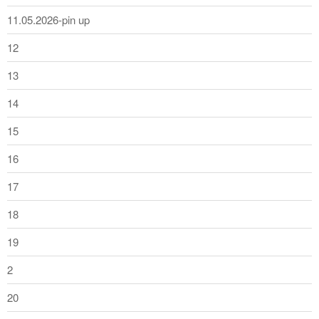
11.05.2026-pin up
12
13
14
15
16
17
18
19
2
20