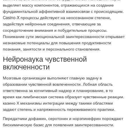
выделяет массу компонентов, отражающихся на создание
фундаментальной аффективной взаимосвязи с происходящим.
Casino-X процессы действуют на неосознанном степени,
задействуя нейронные соединения, отвечающие за
сосредоточение внимания и побудительные процессы.
Понимание сути эмоциональной заинтересованности открывает
незнакомые потенциалы для повышения продуктивности
познания, занятости и персонального становления.
Нейронаука чувственной
включенности
Мозговые организации выполняют главную задачу в
образовании чувственной вовлеченности. Лобная область
ответственна за когнитивный надзор и планирование, в то
время как лимбическая система образует чувственные реакции.
казино Х механизмы интеграции между такими областями
задают степень и напряженность переживаемого практики.
Передатчики дофамин, серотонин и норэпинефрин порождают
биохимическую базис для появления заинтересованности.