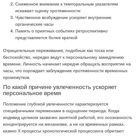
Сниженное внимание к темпоральным указателям
искажает оценку протяженности
Чувственное возбуждение ускоряет внутренние
органические часы
Память о приятных событиях ретроспективно
представляется более краткой
Отрицательные переживания, подобные как тоска или
беспокойство, нередко ведут к персональному замедлению
времени. Личность начинает нередче обращать восприятие на
часы, что порождает заблуждение протяженности временных
промежутков.
По какой причине увлеченность ускоряет
персональное время
Положение глубокой увлеченности характеризуется
специфичными переменами в ощущении периода. Когда
индивид целиком захвачен занятной работой, его осознанность
концентрируется на механизме, а не на временных рамках.
казино Х процессы хронологической процессинга обретают