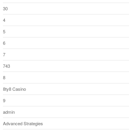
30
4
5
6
7
743
8
8ty8 Casino
9
admin
Advanced Strategies