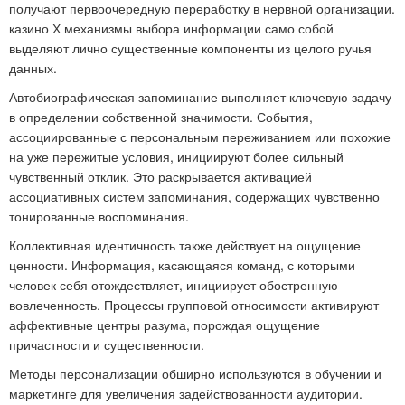
получают первоочередную переработку в нервной организации.
казино Х механизмы выбора информации само собой
выделяют лично существенные компоненты из целого ручья
данных.
Автобиографическая запоминание выполняет ключевую задачу
в определении собственной значимости. События,
ассоциированные с персональным переживанием или похожие
на уже пережитые условия, инициируют более сильный
чувственный отклик. Это раскрывается активацией
ассоциативных систем запоминания, содержащих чувственно
тонированные воспоминания.
Коллективная идентичность также действует на ощущение
ценности. Информация, касающаяся команд, с которыми
человек себя отождествляет, инициирует обостренную
вовлеченность. Процессы групповой относимости активируют
аффективные центры разума, порождая ощущение
причастности и существенности.
Методы персонализации обширно используются в обучении и
маркетинге для увеличения задействованности аудитории.