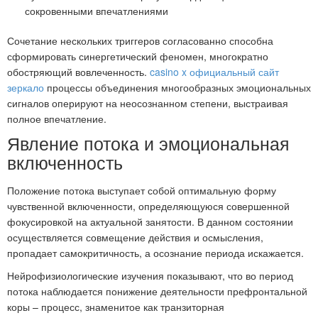
сокровенными впечатлениями
Сочетание нескольких триггеров согласованно способна
сформировать синергетический феномен, многократно
обостряющий вовлеченность.
casino x официальный сайт
зеркало
процессы объединения многообразных эмоциональных
сигналов оперируют на неосознанном степени, выстраивая
полное впечатление.
Явление потока и эмоциональная
включенность
Положение потока выступает собой оптимальную форму
чувственной включенности, определяющуюся совершенной
фокусировкой на актуальной занятости. В данном состоянии
осуществляется совмещение действия и осмысления,
пропадает самокритичность, а осознание периода искажается.
Нейрофизиологические изучения показывают, что во период
потока наблюдается понижение деятельности префронтальной
коры – процесс, знаменитое как транзиторная