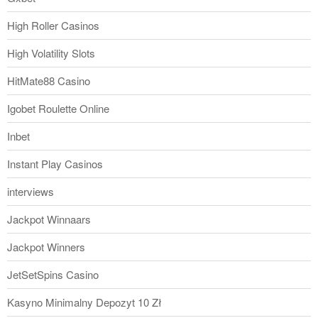
High Roller Casinos
High Volatility Slots
HitMate88 Casino
Igobet Roulette Online
Inbet
Instant Play Casinos
interviews
Jackpot Winnaars
Jackpot Winners
JetSetSpins Casino
Kasyno Minimalny Depozyt 10 Zł