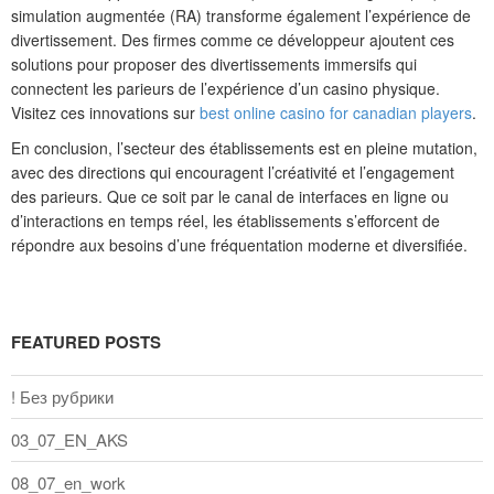
simulation augmentée (RA) transforme également l’expérience de
divertissement. Des firmes comme ce développeur ajoutent ces
solutions pour proposer des divertissements immersifs qui
connectent les parieurs de l’expérience d’un casino physique.
Visitez ces innovations sur
best online casino for canadian players
.
En conclusion, l’secteur des établissements est en pleine mutation,
avec des directions qui encouragent l’créativité et l’engagement
des parieurs. Que ce soit par le canal de interfaces en ligne ou
d’interactions en temps réel, les établissements s’efforcent de
répondre aux besoins d’une fréquentation moderne et diversifiée.
FEATURED POSTS
! Без рубрики
03_07_EN_AKS
08_07_en_work