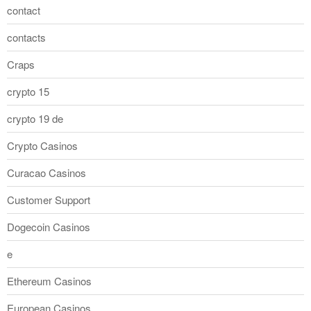
contact
contacts
Craps
crypto 15
crypto 19 de
Crypto Casinos
Curacao Casinos
Customer Support
Dogecoin Casinos
e
Ethereum Casinos
European Casinos