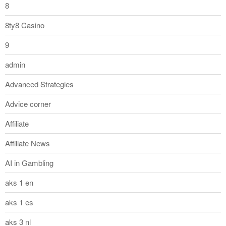
8
8ty8 Casino
9
admin
Advanced Strategies
Advice corner
Affiliate
Affiliate News
AI in Gambling
aks 1 en
aks 1 es
aks 3 nl