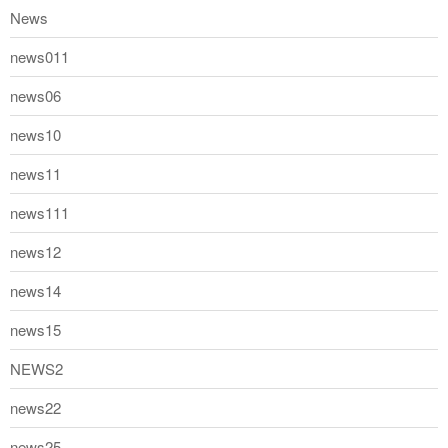
News
news011
news06
news10
news11
news111
news12
news14
news15
NEWS2
news22
news25