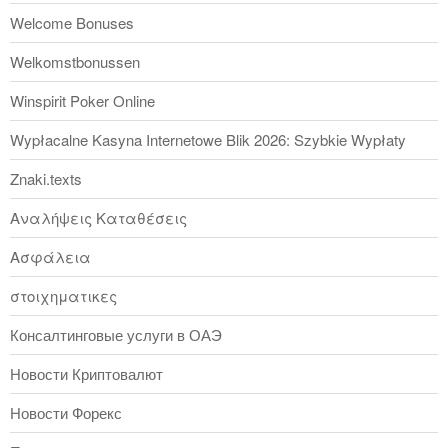
Welcome Bonuses
Welkomstbonussen
Winspirit Poker Online
Wypłacalne Kasyna Internetowe Blik 2026: Szybkie Wypłaty
Znaki.texts
Αναλήψεις Καταθέσεις
Ασφάλεια
στοιχηματικες
Консалтинговые услуги в ОАЭ
Новости Криптовалют
Новости Форекс