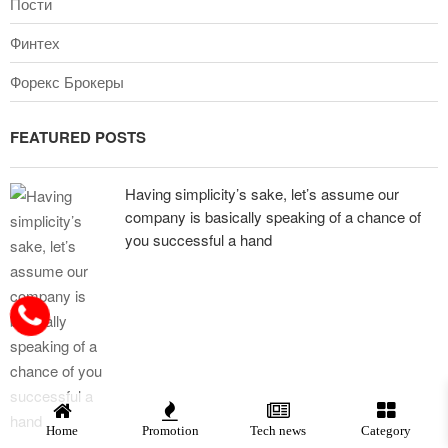
Пости
Финтех
Форекс Брокеры
FEATURED POSTS
Having simplicity’s sake, let’s assume our
company is basically speaking of a chance of
you successful a hand
Home
Promotion
Tech news
Category