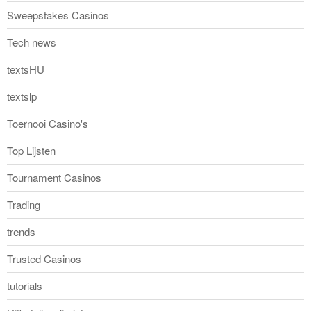
Sweepstakes Casinos
Tech news
textsHU
textslp
Toernooi Casino's
Top Lijsten
Tournament Casinos
Trading
trends
Trusted Casinos
tutorials