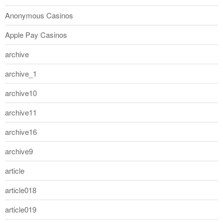
Anonymous Casinos
Apple Pay Casinos
archive
archive_1
archive10
archive11
archive16
archive9
article
article018
article019