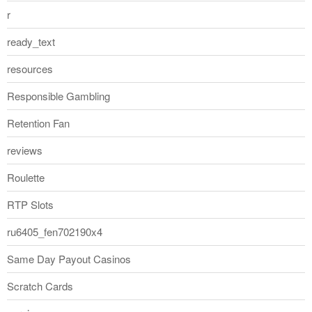
r
ready_text
resources
Responsible Gambling
Retention Fan
reviews
Roulette
RTP Slots
ru6405_fen702190x4
Same Day Payout Casinos
Scratch Cards