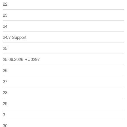
22
23
24
24/7 Support
25
25.06.2026 RU0297
26
27
28
29
3
30