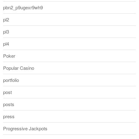
pbn2_p9ugexr9wh9
pl2
pl3
pl4
Poker
Popular Casino
portfolio
post
posts
press
Progressive Jackpots