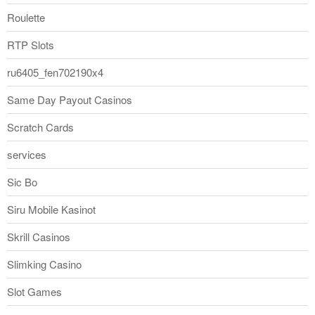
Roulette
RTP Slots
ru6405_fen702190x4
Same Day Payout Casinos
Scratch Cards
services
Sic Bo
Siru Mobile Kasinot
Skrill Casinos
Slimking Casino
Slot Games