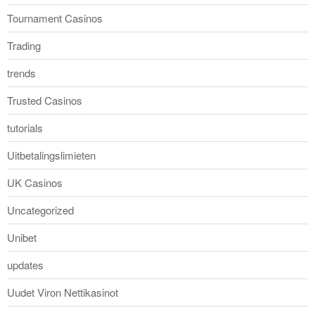
Tournament Casinos
Trading
trends
Trusted Casinos
tutorials
Uitbetalingslimieten
UK Casinos
Uncategorized
Unibet
updates
Uudet Viron Nettikasinot