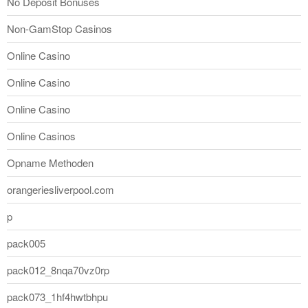
No Deposit Bonuses
Non-GamStop Casinos
Online Casino
Online Casino
Online Casino
Online Casinos
Opname Methoden
orangeriesliverpool.com
p
pack005
pack012_8nqa70vz0rp
pack073_1hf4hwtbhpu