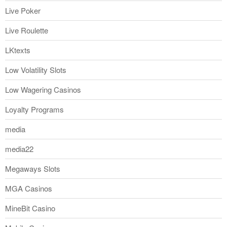
Live Poker
Live Roulette
LKtexts
Low Volatility Slots
Low Wagering Casinos
Loyalty Programs
media
media22
Megaways Slots
MGA Casinos
MineBit Casino