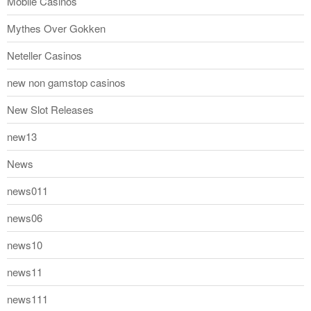
Mobile Casinos
Mythes Over Gokken
Neteller Casinos
new non gamstop casinos
New Slot Releases
new13
News
news011
news06
news10
news11
news111