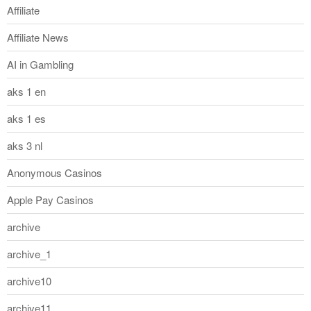
Affiliate
Affiliate News
AI in Gambling
aks 1 en
aks 1 es
aks 3 nl
Anonymous Casinos
Apple Pay Casinos
archive
archive_1
archive10
archive11