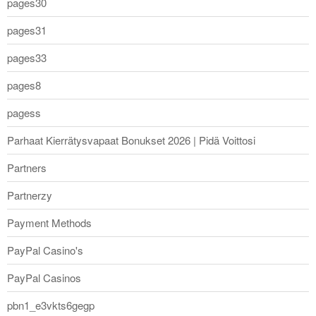
pages30
pages31
pages33
pages8
pagess
Parhaat Kierrätysvapaat Bonukset 2026 | Pidä Voittosi
Partners
Partnerzy
Payment Methods
PayPal Casino's
PayPal Casinos
pbn1_e3vkts6gegp