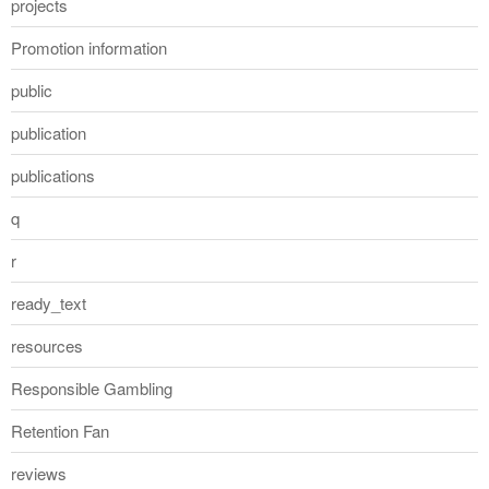
projects
Promotion information
public
publication
publications
q
r
ready_text
resources
Responsible Gambling
Retention Fan
reviews