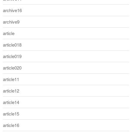
archive16
archive9
article
article018
article019
article020
article11
article12
article14
article15
article16