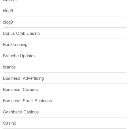
blog8
blog9
Bonus Crab Casino
Bookkeeping
Branche Updates
brands
Business, Advertising
Business, Careers
Business, Small Business
Cashback Casinos
Casino