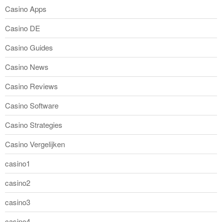
Casino Apps
Casino DE
Casino Guides
Casino News
Casino Reviews
Casino Software
Casino Strategies
Casino Vergelijken
casino1
casino2
casino3
casino4