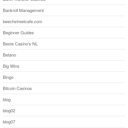
Bankroll Management
beechstreetcafe.com
Beginner Guides
Beste Casino's NL
Betano
Big Wins
Bingo
Bitcoin Casinos
blog
blog02
blog07