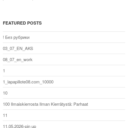
FEATURED POSTS
! Без рубрики
03_07_EN_AKS
08_07_en_work
1
1_lapapillote08.com_10000
10
100 Ilmaiskierrosta Ilman Kierrätystä: Parhaat
11
11.05.2026-pin up