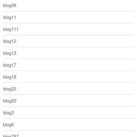
blog08
blog11
blog111
blog12
blog13
blog17
blog18
blog22
blog23
blog3
blog6
blog787