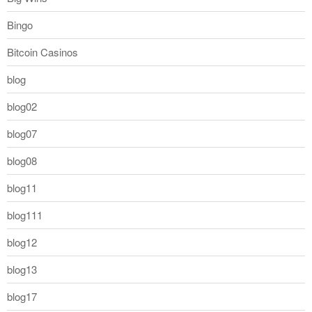
Bingo
Bitcoin Casinos
blog
blog02
blog07
blog08
blog11
blog111
blog12
blog13
blog17