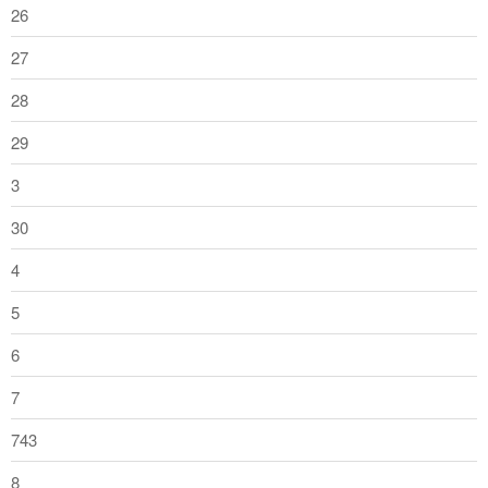
26
27
28
29
3
30
4
5
6
7
743
8