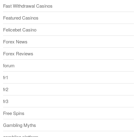
Fast Withdrawal Casinos
Featured Casinos
Felicebet Casino
Forex News
Forex Reviews
forum
fr1
fr2
fr3
Free Spins
Gambling Myths
gambling platform