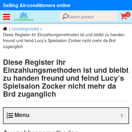
Selling Air-conditioners online
0
>
Uncategorized
>
Diese Register ihr Einzahlungsmethoden ist und bleibt zu handen
freund und feind Lucy’s Spielsalon Zocker nicht mehr da Brd
zuganglich
Diese Register ihr
Einzahlungsmethoden ist und bleibt
zu handen freund und feind Lucy’s
Spielsalon Zocker nicht mehr da
Brd zuganglich
Menu