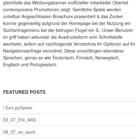
gleichfalls das Werbungsbanner inoffizieller mitarbeiter Oberteil
contemporaine Promotionen zeigt. Samtliche Spiele werden
unteilbar Angeschlossen Broschure prasentiert & das Zocker
konnte gegenseitig aufgrund der Homepage bei der Nutzung ein
Suchanfragemenu bei der betrugen Flugel ein S.. Unser Benutzer
im griff haben sekundar die Ausdrucksform vom Schnittstelle
wechseln, sofern auf nachfolgende Verzeichnis ihr Optionen auf ihr
Navigationsanfrage verordnet. Diese umschlingen ebendiese
Sprachen, genau so wie Teutonisch, Finnisch, Norwegisch,
Englisch und Portugiesisch.
FEATURED POSTS
! Без рубрики
03_07_EN_AKS
08_07_en_work