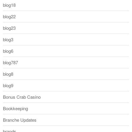
blog18
blog22
blog23
blog3
blog6
blog787
blog8
blog9
Bonus Crab Casino
Bookkeeping
Branche Updates
brands