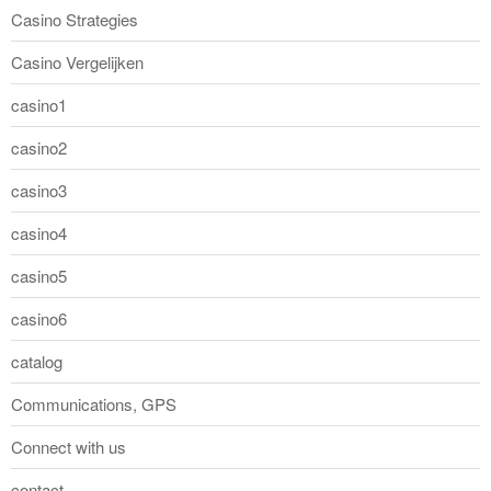
Casino Strategies
Casino Vergelijken
casino1
casino2
casino3
casino4
casino5
casino6
catalog
Communications, GPS
Connect with us
contact