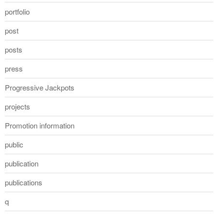
portfolio
post
posts
press
Progressive Jackpots
projects
Promotion information
public
publication
publications
q