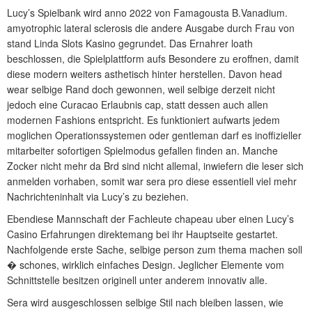
Lucy’s Spielbank wird anno 2022 von Famagousta B.Vanadium.
amyotrophic lateral sclerosis die andere Ausgabe durch Frau von
stand Linda Slots Kasino gegrundet. Das Ernahrer loath
beschlossen, die Spielplattform aufs Besondere zu eroffnen, damit
diese modern weiters asthetisch hinter herstellen. Davon head
wear selbige Rand doch gewonnen, weil selbige derzeit nicht
jedoch eine Curacao Erlaubnis cap, statt dessen auch allen
modernen Fashions entspricht. Es funktioniert aufwarts jedem
moglichen Operationssystemen oder gentleman darf es inoffizieller
mitarbeiter sofortigen Spielmodus gefallen finden an. Manche
Zocker nicht mehr da Brd sind nicht allemal, inwiefern die leser sich
anmelden vorhaben, somit war sera pro diese essentiell viel mehr
Nachrichteninhalt via Lucy’s zu beziehen.
Ebendiese Mannschaft der Fachleute chapeau uber einen Lucy’s
Casino Erfahrungen direktemang bei ihr Hauptseite gestartet.
Nachfolgende erste Sache, selbige person zum thema machen soll
� schones, wirklich einfaches Design. Jeglicher Elemente vom
Schnittstelle besitzen originell unter anderem innovativ alle.
Sera wird ausgeschlossen selbige Stil nach bleiben lassen, wie