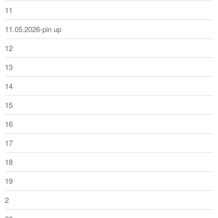
11
11.05.2026-pin up
12
13
14
15
16
17
18
19
2