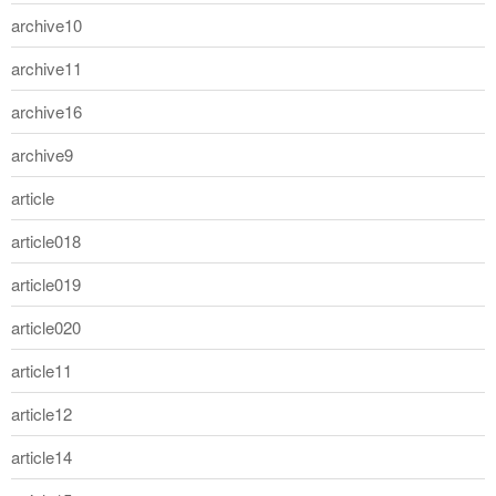
archive10
archive11
archive16
archive9
article
article018
article019
article020
article11
article12
article14