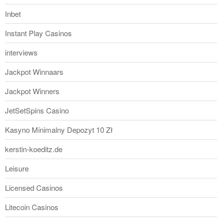
Inbet
Instant Play Casinos
interviews
Jackpot Winnaars
Jackpot Winners
JetSetSpins Casino
Kasyno Minimalny Depozyt 10 Zł
kerstin-koeditz.de
Leisure
Licensed Casinos
Litecoin Casinos