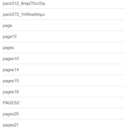
pack012_8nqa70vz0rp
pack073_1hf4hwtbhpu
page
page13
pages
pages10
pages14
pages15
pages16
PAGES2
pages20
pages21