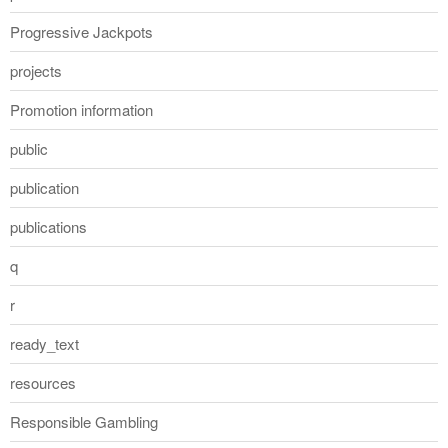
Progressive Jackpots
projects
Promotion information
public
publication
publications
q
r
ready_text
resources
Responsible Gambling