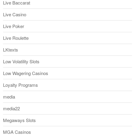
Live Baccarat
Live Casino
Live Poker
Live Roulette
LKtexts
Low Volatility Slots
Low Wagering Casinos
Loyalty Programs
media
media22
Megaways Slots
MGA Casinos