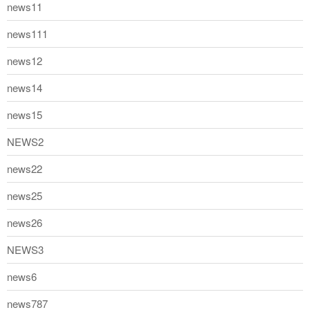
news11
news111
news12
news14
news15
NEWS2
news22
news25
news26
NEWS3
news6
news787