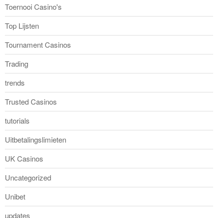
Toernooi Casino's
Top Lijsten
Tournament Casinos
Trading
trends
Trusted Casinos
tutorials
Uitbetalingslimieten
UK Casinos
Uncategorized
Unibet
updates