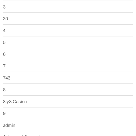
3
30
4
5
6
7
743
8
8ty8 Casino
9
admin