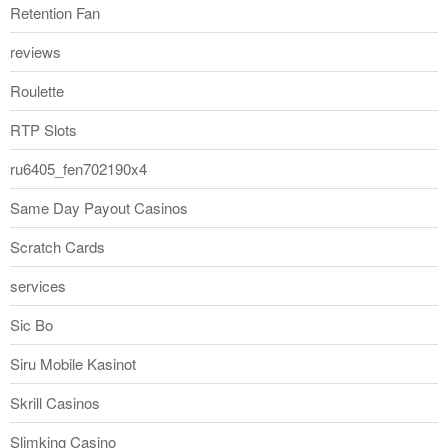
Retention Fan
reviews
Roulette
RTP Slots
ru6405_fen702190x4
Same Day Payout Casinos
Scratch Cards
services
Sic Bo
Siru Mobile Kasinot
Skrill Casinos
Slimking Casino