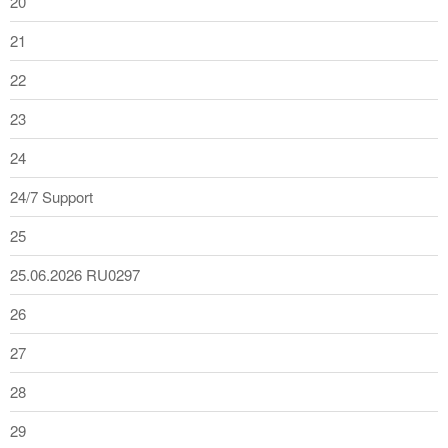
20
21
22
23
24
24/7 Support
25
25.06.2026 RU0297
26
27
28
29