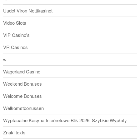
Uudet Viron Nettikasinot
Video Slots
VIP Casino's
VR Casinos
w
Wagerland Casino
Weekend Bonuses
Welcome Bonuses
Welkomstbonussen
Wypłacalne Kasyna Internetowe Blik 2026: Szybkie Wypłaty
Znaki.texts