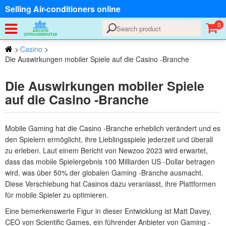
Selling Air-conditioners online
0
>
Casino
>
Die Auswirkungen mobiler Spiele auf die Casino -Branche
Die Auswirkungen mobiler Spiele
auf die Casino -Branche
Mobile Gaming hat die Casino -Branche erheblich verändert und es
den Spielern ermöglicht, ihre Lieblingsspiele jederzeit und überall
zu erleben. Laut einem Bericht von Newzoo 2023 wird erwartet,
dass das mobile Spielergebnis 100 Milliarden US -Dollar betragen
wird, was über 50% der globalen Gaming -Branche ausmacht.
Diese Verschiebung hat Casinos dazu veranlasst, ihre Plattformen
für mobile Spieler zu optimieren.
Eine bemerkenswerte Figur in dieser Entwicklung ist Matt Davey,
CEO von Scientific Games, ein führender Anbieter von Gaming -