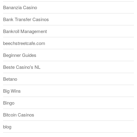
Bananzia Casino
Bank Transfer Casinos
Bankroll Management
beechstreetcafe.com
Beginner Guides
Beste Casino's NL
Betano
Big Wins
Bingo
Bitcoin Casinos
blog